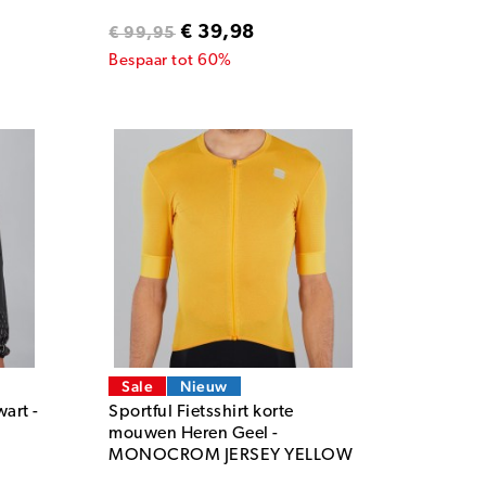
€ 39,98
€ 99,95
Bespaar tot 60%
Sale
Nieuw
wart -
Sportful Fietsshirt korte
mouwen Heren Geel -
MONOCROM JERSEY YELLOW