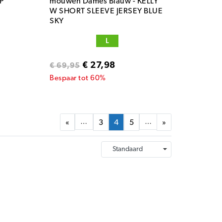
OP
mouwen Dames Blauw - KELLY
W SHORT SLEEVE JERSEY BLUE
SKY
L
€ 27,98
€ 69,95
Bespaar tot 60%
…
…
«
3
4
5
»
selecteren van je wieleroutfit moet je dan ook gaan
niet alleen bekend om zijn kwaliteit maar ook om de