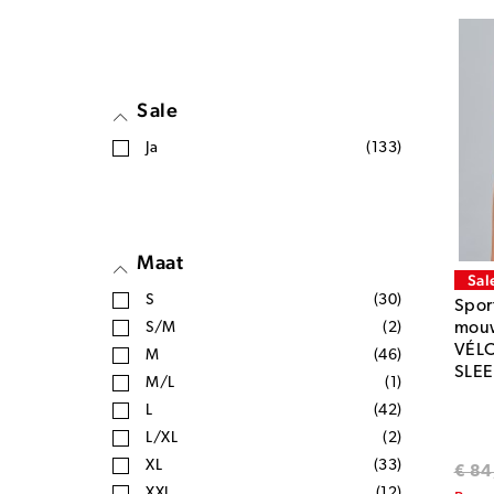
Sale
Ja
(133)
Maat
Sal
S
(30)
Sport
S/M
(2)
mouw
VÉL
M
(46)
SLEE
M/L
(1)
L
(42)
L/XL
(2)
XL
(33)
€ 84
XXL
(12)