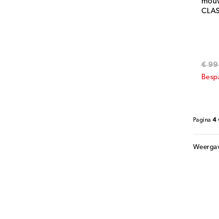
mouw
CLAS
€ 99
Besp
Pagina
4
Weerga
SPO
Goede fi
kijken n