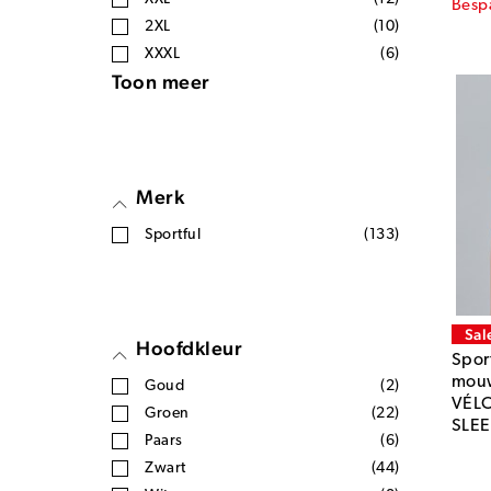
Besp
2XL
(10)
XXXL
(6)
Toon meer
Merk
Sportful
(133)
Sal
Hoofdkleur
Sport
mouw
Goud
(2)
VÉL
Groen
(22)
SLEE
Paars
(6)
Zwart
(44)