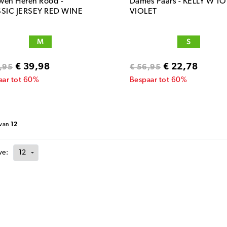
en Heren Rood -
Dames Paars - KELLY W T
SIC JERSEY RED WINE
VIOLET
M
S
€ 39,98
€ 22,78
,95
€ 56,95
aar tot 60%
Bespaar tot 60%
van
12
ve:
RTFUL KLEDING VAN TOPKWALITEIT
etskleding is de sleutel naar het verbeteren van je prestaties. Bij het 
aar kwaliteit. De fietskleding van Sportful is uiterst geschikt en staat 