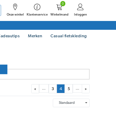
0
Onze winkel
Winkelmand
Inloggen
Klantenservice
adeautips
Merken
Casual fietskleding
…
…
«
3
4
5
»