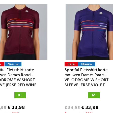
e
Nieuw
Sale
Nieuw
ful Fietsshirt korte
Sportful Fietsshirt korte
en Dames Rood -
mouwen Dames Paars -
ODROME W SHORT
VÉLODROME W SHORT
VE JERSE RED WINE
SLEEVE JERSE VIOLET
XL
M
€ 33,98
€ 33,98
,95
€ 84,95