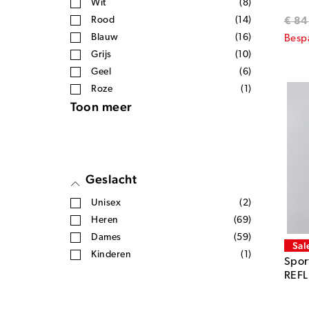
Wit
(8)
Rood
(14)
€ 84
Blauw
(16)
Besp
Grijs
(10)
Geel
(6)
Roze
(1)
Toon meer
Geslacht
Unisex
(2)
Heren
(69)
Dames
(59)
Sal
Kinderen
(1)
Sport
REFL