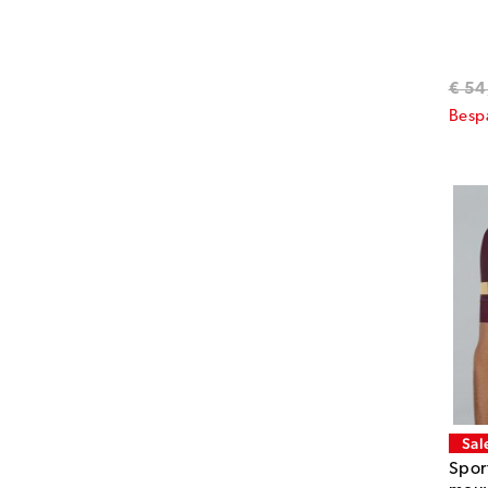
€ 54
Besp
Sal
Sport