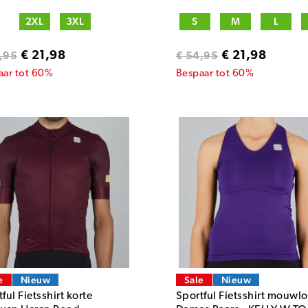
2XL
3XL
S
M
L
€ 21,98
€ 21,98
,95
€ 54,95
aar tot 60%
Bespaar tot 60%
e
Nieuw
Sale
Nieuw
ful Fietsshirt korte
Sportful Fietsshirt mouwl