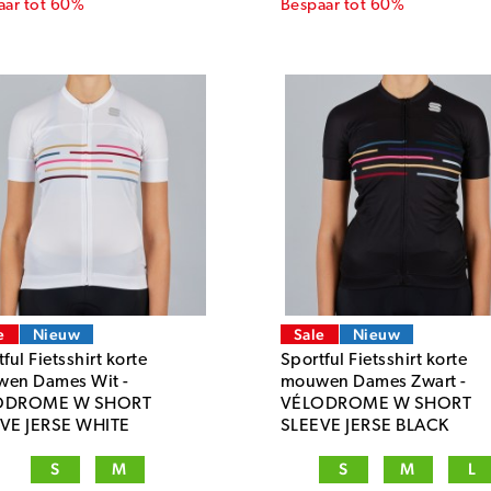
aar tot 60%
Bespaar tot 60%
e
Nieuw
Sale
Nieuw
ful Fietsshirt korte
Sportful Fietsshirt korte
en Dames Wit -
mouwen Dames Zwart -
ODROME W SHORT
VÉLODROME W SHORT
VE JERSE WHITE
SLEEVE JERSE BLACK
S
M
S
M
L