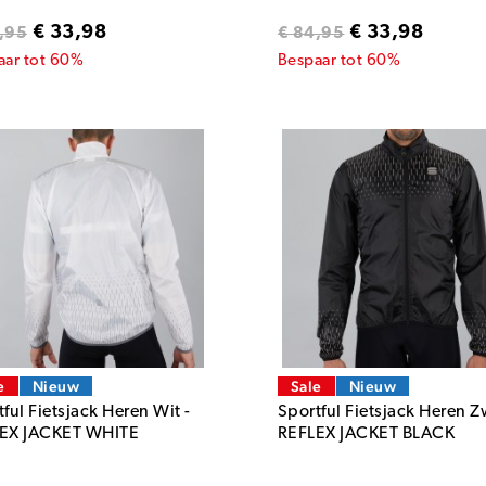
€ 33,98
€ 33,98
,95
€ 84,95
aar tot 60%
Bespaar tot 60%
e
Nieuw
Sale
Nieuw
ful Fietsjack Heren Wit -
Sportful Fietsjack Heren Z
EX JACKET WHITE
REFLEX JACKET BLACK