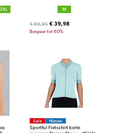
2XL
M
€ 39,98
€ 99,95
Bespaar tot 60%
Sale
Nieuw
oos
Sportful Fietsshirt korte