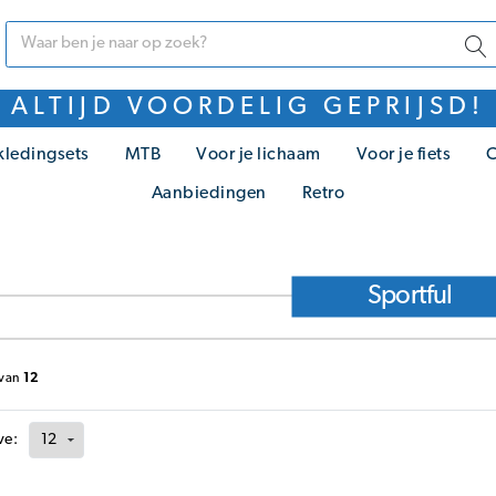
ALTIJD VOORDELIG GEPRIJSD!
kledingsets
MTB
Voor je lichaam
Voor je fiets
C
Aanbiedingen
Retro
Sportful
van
12
ve: