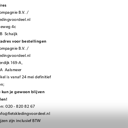
dres
mpagnie B.V. /
ledingvoordeel.nl
seweg 4c
B Schaijk
adres voor bestellingen
mpagnie B.V. /
ledingvoordeel.nl
rdijk 169-A,
KA Aalsmeer
el is vanaf 24 mei definitief
en;
 kun je gewoon blijven
len!
on: 020 - 820 82 67
nfo@fietskledingvoordeel.nl
ijzen zijn inclusief BTW