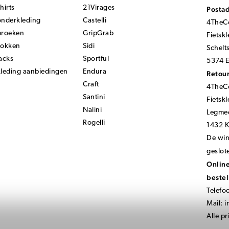
hirts
21Virages
Posta
onderkleding
Castelli
4TheCo
broeken
GripGrab
Fietsk
sokken
Sidi
Schelt
acks
Sportful
5374 E
kleding aanbiedingen
Endura
Retour
Craft
4TheCo
Santini
Fietsk
Nalini
Legmee
Rogelli
1432 
De wink
geslot
Online
bestel
Telefo
Mail:
i
Alle pr