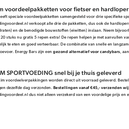
 voordeelpakketten voor fietser en hardloper
eft speciale voordeelpakketten samengesteld voor drie specifieke spo
dingvoordeel.nl verkoopt alle drie de pakketten, dus ook de hardlopers
draten) en de benodigde bouwstoffen (eiwitten) inslaan. Neem bijvoo
20 stuks nu gratis 5 repen extra! De repen helpen je met aanvullen van
ijk te eten en goed verteerbaar. De combinatie van snelle en langza
gezond alternatief voor candybars
oevoer. Energy Bars zijn een
, aa
 SPORTVOEDING snel bij je thuis geleverd
im voordeelverpakkingen worden direct uit voorraad geleverd. Bestel 
Bestellingen vanaf €45,- verzenden wij
en dezelfde dag verzonden.
dingvoordeel.nl dus niet alleen verzekerd van een voordelige prijs en