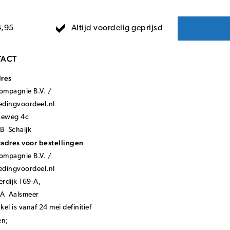
Altijd voordelig geprijsd
4,95
ACT
dres
mpagnie B.V. /
ledingvoordeel.nl
seweg 4c
B Schaijk
adres voor bestellingen
mpagnie B.V. /
ledingvoordeel.nl
rdijk 169-A,
KA Aalsmeer
el is vanaf 24 mei definitief
en;