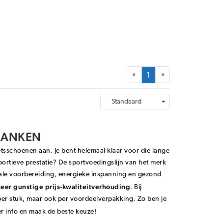
«
»
1
RANKEN
fietsschoenen aan. Je bent helemaal klaar voor die lange
sportieve prestatie? De sportvoedingslijn van het merk
ale voorbereiding, energieke inspanning en gezond
zeer gunstige prijs-kwaliteitverhouding
. Bij
er stuk, maar ook per voordeelverpakking. Zo ben je
 info en maak de beste keuze!