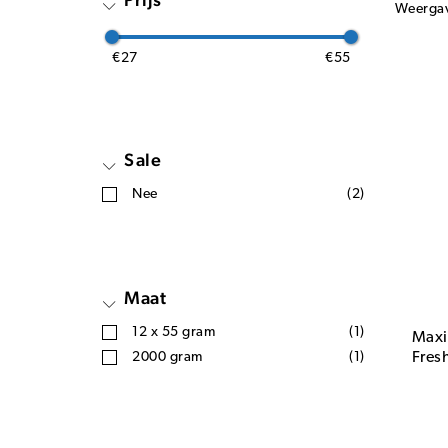
Weerga
€27
€55
Sale
Nee
(2)
Maat
12 x 55 gram
(1)
Maxi
2000 gram
(1)
Fres