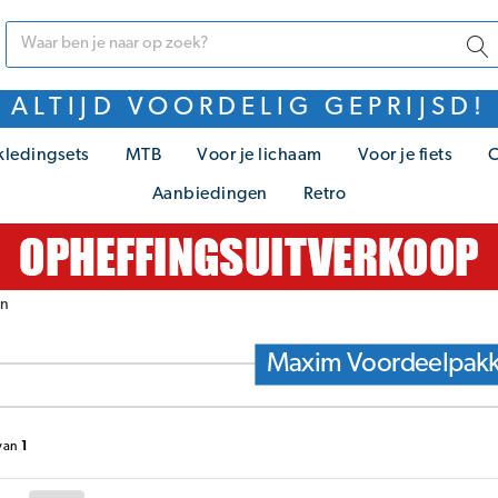
ALTIJD VOORDELIG GEPRIJSD!
kledingsets
MTB
Voor je lichaam
Voor je fiets
C
Aanbiedingen
Retro
en
Maxim Voordeelpakk
van
1