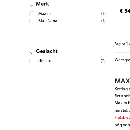
Merk
€ 5
Maxim
(1)
Blue Nana
(1)
Pagina
1
Geslacht
Weerga
Unisex
(2)
MAX
Ketting 
fietstoc
Maxim b
herstel.
Fietskle
nóg voo