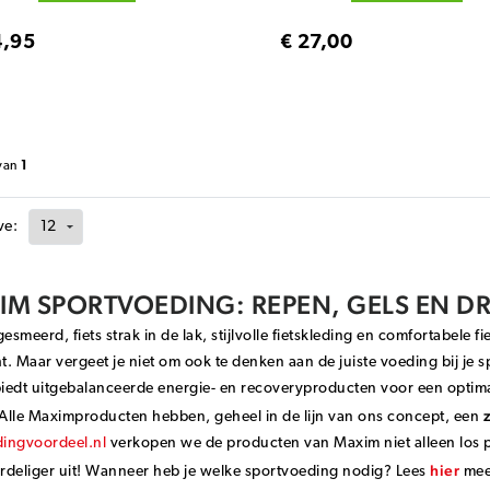
4,95
€ 27,00
van
1
ve:
IM SPORTVOEDING: REPEN, GELS EN D
gesmeerd, fiets strak in de lak, stijlvolle fietskleding en comfortabele 
ht. Maar vergeet je niet om ook te denken aan de juiste voeding bij je 
iedt uitgebalanceerde energie- en recoveryproducten voor een optim
 Alle Maximproducten hebben, geheel in de lijn van ons concept, een
dingvoordeel.nl
verkopen we de producten van Maxim niet alleen los p
hier
rdeliger uit! Wanneer heb je welke sportvoeding nodig? Lees
meer