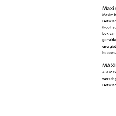
Maxim
Maxim he
Fietskle
(koolhy
box van 
gemakkel
energiet
hebben.
MAXIM
Alle Max
werkdag
Fietskle