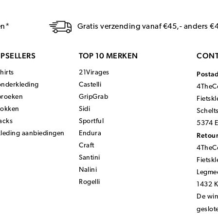
en*
Gratis verzending vanaf €45,- anders €
PSELLERS
TOP 10 MERKEN
CONT
hirts
21Virages
Posta
onderkleding
Castelli
4TheCo
broeken
GripGrab
Fietsk
sokken
Sidi
Schelt
acks
Sportful
5374 E
kleding aanbiedingen
Endura
Retour
Craft
4TheCo
Santini
Fietsk
Nalini
Legmee
Rogelli
1432 
De wink
geslot