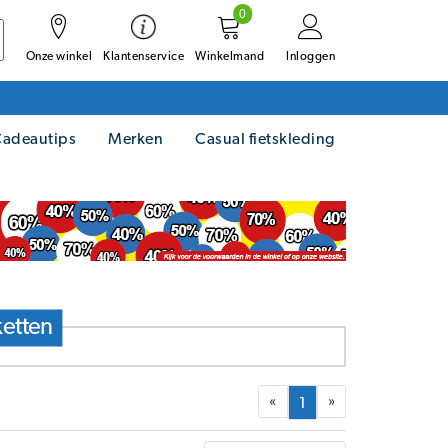
0
Onze winkel
Winkelmand
Inloggen
Klantenservice
adeautips
Merken
Casual fietskleding
etten
«
»
1