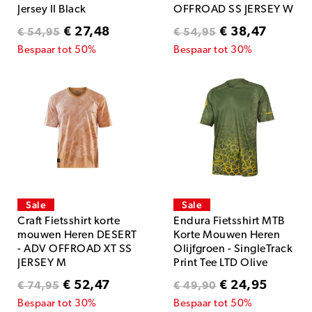
Jersey II Black
OFFROAD SS JERSEY W
€ 27,48
€ 38,47
€ 54,95
€ 54,95
Bespaar tot 50%
Bespaar tot 30%
Sale
Sale
Craft Fietsshirt korte
Endura Fietsshirt MTB
mouwen Heren DESERT
Korte Mouwen Heren
- ADV OFFROAD XT SS
Olijfgroen - SingleTrack
JERSEY M
Print Tee LTD Olive
Green
€ 52,47
€ 24,95
€ 74,95
€ 49,90
Bespaar tot 30%
Bespaar tot 50%