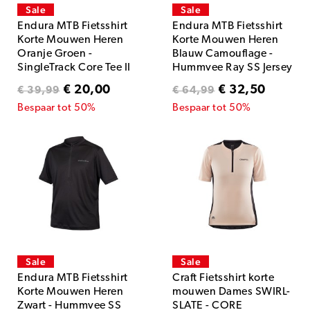
Sale
Sale
Endura MTB Fietsshirt
Endura MTB Fietsshirt
Korte Mouwen Heren
Korte Mouwen Heren
Oranje Groen -
Blauw Camouflage -
SingleTrack Core Tee II
Hummvee Ray SS Jersey
Tangerine
Blueberry
€ 20,00
€ 32,50
€ 39,99
€ 64,99
Bespaar tot 50%
Bespaar tot 50%
Sale
Sale
Endura MTB Fietsshirt
Craft Fietsshirt korte
Korte Mouwen Heren
mouwen Dames SWIRL-
Zwart - Hummvee SS
SLATE - CORE