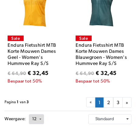
Sale
Sale
Endura Fietsshirt MTB
Endura Fietsshirt MTB
Korte Mouwen Dames
Korte Mouwen Dames
Geel - Women's
Blauwgroen - Women's
Hummvee Ray S/S
Hummvee Ray S/S
Jersey Saffron
Jersey Moss
€ 32,45
€ 32,45
€ 64,90
€ 64,90
Bespaar tot 50%
Bespaar tot 50%
«
Pagina
1
van
3
1
2
3
»
Weergave: