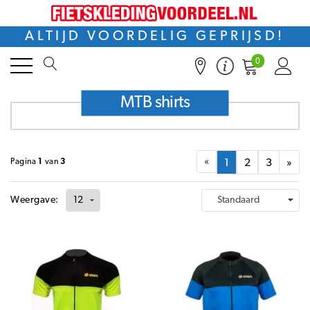
Home
MTB
MTB shirts
ALTIJD VOORDELIG GEPRIJSD!
+
Filters
0
MTB shirts
«
Pagina
1
van
3
1
2
3
»
Weergave: