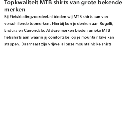
Topkwaliteit MTB shirts van grote bekende
merken
Bij Fietskledingvoordeel.nl bieden wij MTB shirts aan van
verschillende topmerken. Hierbij kun je denken aan Rogelli,
Endura en Canondale. Al deze merken bieden unieke MTB
fietsshirts aan waarin jij comfortabel op je mountainbike kan
stappen. Daarnaast zijn vrijwel al onze mountainbike shirts
waterdicht of waterbestendig. Hierdoor kun jij ook bij een
onverwachte regenbui lekker door fietsen. Binnen ons
voor vrijwel
assortiment heb je veel keuze waardoor er
iedereen een geschikt mountainbike shirt
te vinden is.
Ongeacht of je nu op zoek bent naar een heren MTB shirt of naar
een MTB shirt voor dames. Fietskledingvoordeel.nl biedt een
breed assortiment
MTB kleding
. Hierbij heb je de keuze uit
diverse topmerken, verschillende kleuren en zeer scherpe
prijzen! Bekijk snel ons volledige aanbod MTB shirts voor dames
en heren! Heb jij je gewenste MTB fietsshirt gevonden? Bestel
jouw mountainbike shirt eenvoudig via de website!