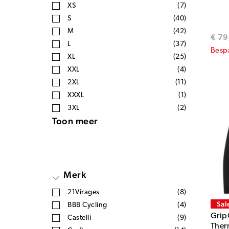
XS
(7)
S
(40)
M
(42)
€ 79
L
(37)
Besp
XL
(25)
XXL
(4)
2XL
(11)
XXXL
(1)
3XL
(2)
Toon meer
Merk
21Virages
(8)
Sal
BBB Cycling
(4)
Grip
Castelli
(9)
Ther