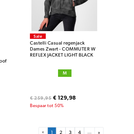
Sale
Castelli Casual regenjack
d
Dames Zwart - COMMUTER W
REFLEX JACKET LIGHT BLACK
oof
a
M
€ 129,98
€ 259,95
Bespaar tot 50%
«
…
1
2
3
4
»