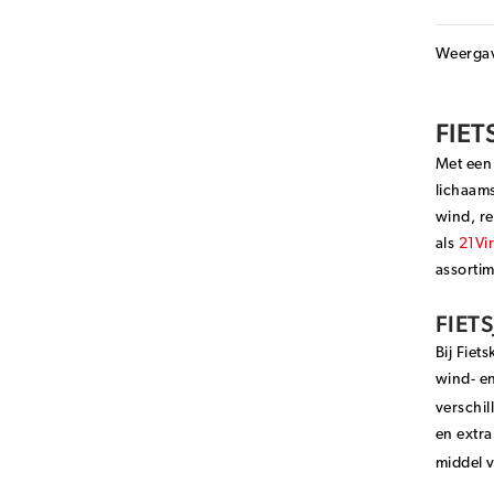
Weerga
FIE
Met een 
lichaams
wind, re
als
21Vi
assortim
FIET
Bij Fiet
wind- en
verschil
en extr
middel 