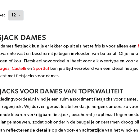
ve:
TSJACK DAMES
dames fietsjack kun je er lekker op uit als het te fris is voor alleen een
warmte vast en beschermt je tegen invloeden van buitenaf. Of je nu op
gen of kou: Fietskledingvoordeel.nl heeft voor elk weertype en voor 
rages
,
Castelli
en
Sportful
ben je altijd verzekerd van een ideaal fietsja
ent met fietsjacks voor dames.
SJACKS VOOR DAMES VAN TOPKWALITEIT
skledingvoordeel.nl vind je een ruim assortiment fietsjacks voor dames.
 regenjack. Wij durven gerust te stellen dat je nergens anders zo voo
lende kleuren verkrijgbare fietsjack, beschermt je optimaal tegen onst
a lange mouwen, zodat ook onderin de beugel je onderarmen droog bli
reflecterende details
van
op de voor- en achterzijde van het wind- en