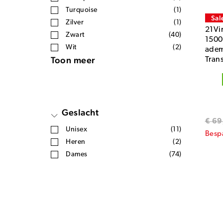
Turquoise
(1)
Sal
Zilver
(1)
21Vi
Zwart
(40)
1500
Wit
(2)
adem
Toon meer
Tran
Geslacht
€ 69
Unisex
(11)
Besp
Heren
(2)
Dames
(74)