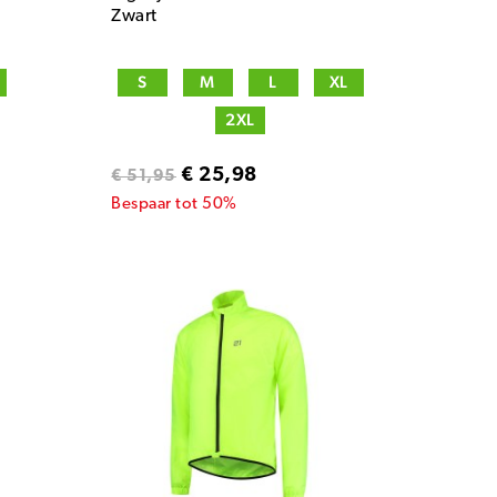
Zwart
S
M
L
XL
2XL
€ 25,98
€ 51,95
Bespaar tot 50%