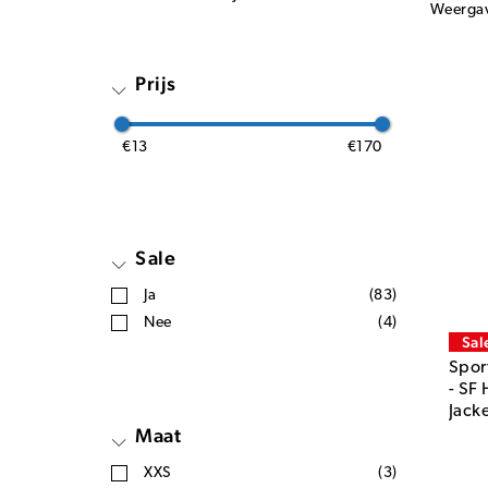
Weerga
Prijs
€13
€170
Sale
Ja
(83)
Nee
(4)
Sal
Spor
- SF
Jack
Maat
XXS
(3)