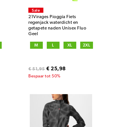
Sale
21Virages Pioggia Fiets
regenjack waterdicht en
getapete naden Unisex Fluo
Geel
M
L
XL
2XL
€ 25,98
€ 51,95
Bespaar tot 50%