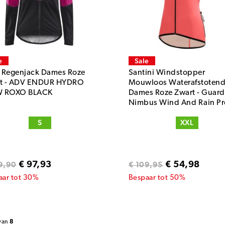
e
Sale
t Regenjack Dames Roze
Santini Windstopper
t - ADV ENDUR HYDRO
Mouwloos Waterafstoten
W ROXO BLACK
Dames Roze Zwart - Guard
Nimbus Wind And Rain Pr
Vest For Women Granatin
S
XXL
€ 97,93
€ 54,98
9,90
€ 109,95
aar tot 30%
Bespaar tot 50%
van
8