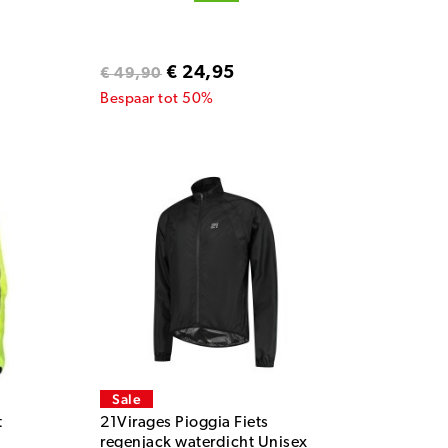
€ 24,95
€ 49,90
Bespaar tot 50%
Sale
t
21Virages Pioggia Fiets
regenjack waterdicht Unisex