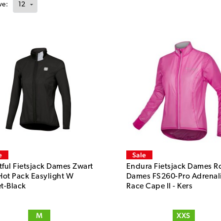
ve:
e
Sale
tful Fietsjack Dames Zwart
Endura Fietsjack Dames R
 Hot Pack Easylight W
Dames FS260-Pro Adrenal
et-Black
Race Cape II - Kers
M
XXS