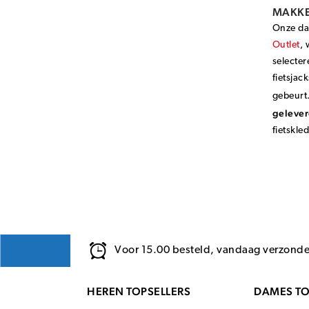
MAKKEL
Onze dam
Outlet
, 
selecter
fietsjac
gebeurt.
geleve
fietskle
Voor 15.00 besteld, vandaag verzond
HEREN TOPSELLERS
DAMES TO