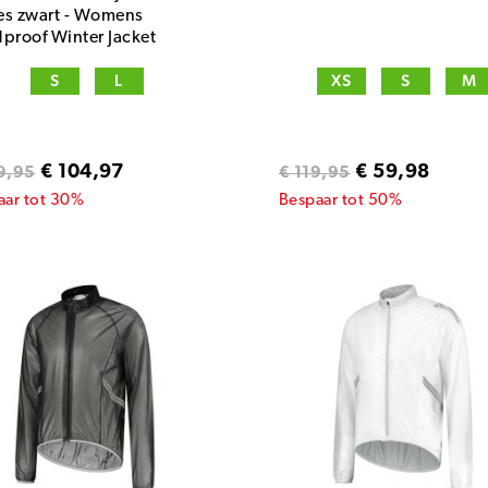
s zwart - Womens
proof Winter Jacket
S
L
XS
S
M
€ 104,97
€ 59,98
9,95
€ 119,95
aar tot 30%
Bespaar tot 50%