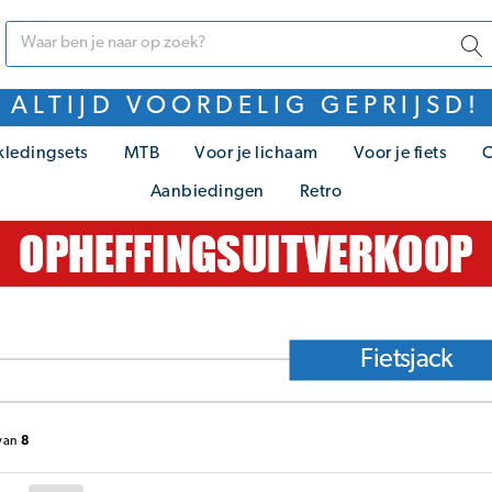
ALTIJD VOORDELIG GEPRIJSD!
kledingsets
MTB
Voor je lichaam
Voor je fiets
C
Aanbiedingen
Retro
Fietsjack
van
8