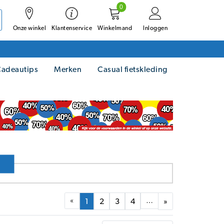
0
Onze winkel
Winkelmand
Inloggen
Klantenservice
adeautips
Merken
Casual fietskleding
«
…
1
2
3
4
»