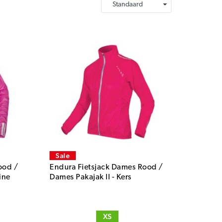
Sale
ood /
Endura Fietsjack Dames Rood /
ine
Dames Pakajak II - Kers
XS