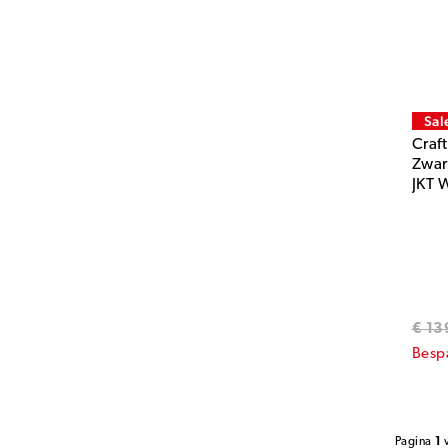
Sal
Craf
Zwar
JKT 
€ 13
Besp
Pagina
1