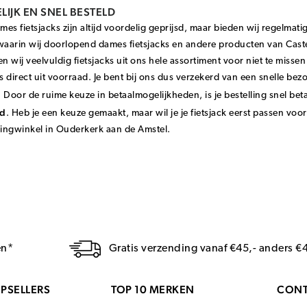
IJK EN SNEL BESTELD
es fietsjacks zijn altijd voordelig geprijsd, maar bieden wij regelmat
waarin wij doorlopend dames fietsjacks en andere producten van Caste
en wij veelvuldig fietsjacks uit ons hele assortiment voor niet te missen
ks direct uit voorraad. Je bent bij ons dus verzekerd van een snelle bez
 Door de ruime keuze in betaalmogelijkheden, is je bestelling snel bet
rd
. Heb je een keuze gemaakt, maar wil je je fietsjack eerst passen voo
dingwinkel in Ouderkerk aan de Amstel.
en*
Gratis verzending vanaf €45,- anders €
PSELLERS
TOP 10 MERKEN
CONT