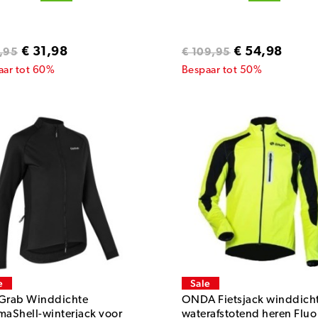
€ 31,98
€ 54,98
,95
€ 109,95
aar tot 60%
Bespaar tot 50%
e
Sale
Grab Winddichte
ONDA Fietsjack winddich
maShell-winterjack voor
waterafstotend heren Fluo