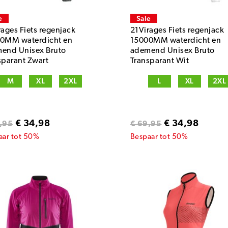
e
Sale
rages Fiets regenjack
21Virages Fiets regenjack
0MM waterdicht en
15000MM waterdicht en
end Unisex Bruto
ademend Unisex Bruto
sparant Zwart
Transparant Wit
M
XL
2XL
L
XL
2XL
€ 34,98
€ 34,98
,95
€ 69,95
aar tot 50%
Bespaar tot 50%