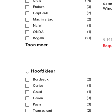
Craft
(14)
dame
Endura
(3)
Wind
GripGrab
(2)
Mac in a Sac
(2)
Nalini
(1)
ONDA
(1)
Rogelli
(21)
€ 14
Toon meer
Besp
Hoofdkleur
Bordeaux
(2)
Cerise
(1)
Goud
(1)
Groen
(3)
Paars
(3)
Transparant
(2)