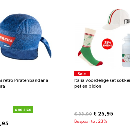
Sale
ni retro Piratenbandana
Italia voordelige set sokke
era
pet en bidon
one size
€ 25,95
€ 33,90
Bespaar tot 23%
1,95