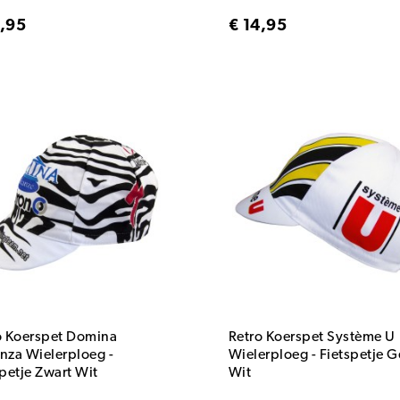
4,95
€ 14,95
o Koerspet Domina
Retro Koerspet Système U
nza Wielerploeg -
Wielerploeg - Fietspetje G
petje Zwart Wit
Wit