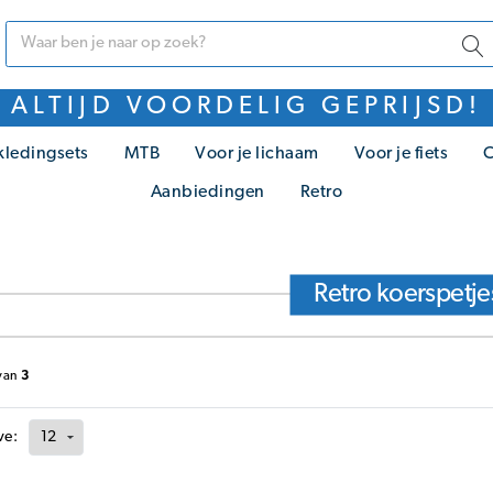
ALTIJD VOORDELIG GEPRIJSD!
kledingsets
MTB
Voor je lichaam
Voor je fiets
C
Aanbiedingen
Retro
Retro koerspetje
van
3
ve: