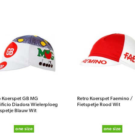
o Koerspet GB MG
Retro Koerspet Faemino /
ificio Diadora Wielerploeg
Fietspetje Rood Wit
tspetje Blauw Wit
one size
one size