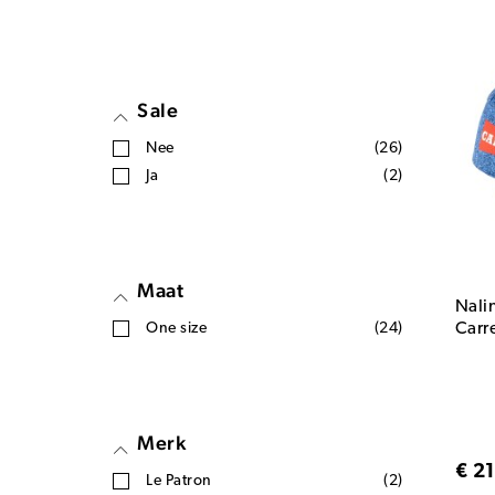
Sale
Nee
(26)
Ja
(2)
Maat
Nali
One size
(24)
Carr
Merk
€ 2
Le Patron
(2)