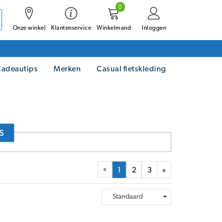
0
Onze winkel
Winkelmand
Inloggen
Klantenservice
adeautips
Merken
Casual fietskleding
s
«
1
2
3
»