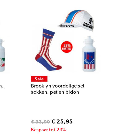
Sale
n,
Brooklyn voordelige set
sokken, pet en bidon
€ 25,95
€ 33,90
Bespaar tot 23%