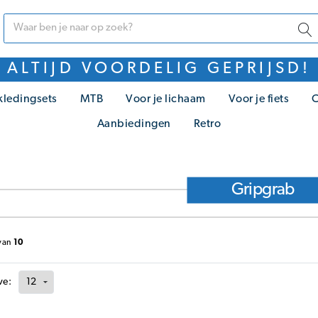
ALTIJD VOORDELIG GEPRIJSD!
kledingsets
MTB
Voor je lichaam
Voor je fiets
C
Aanbiedingen
Retro
Gripgrab
van
10
ve: