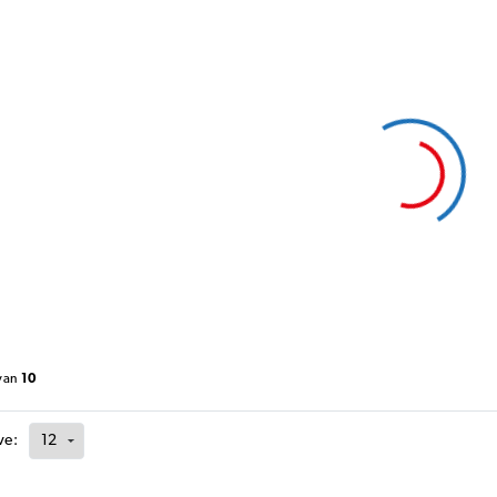
van
10
ve: