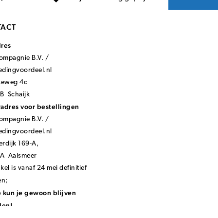
ACT
dres
mpagnie B.V. /
ledingvoordeel.nl
seweg 4c
B Schaijk
adres voor bestellingen
mpagnie B.V. /
ledingvoordeel.nl
rdijk 169-A,
KA Aalsmeer
el is vanaf 24 mei definitief
en;
 kun je gewoon blijven
len!