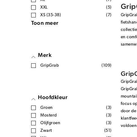
Grip
XXL
(5)
XS (35-38)
(7)
GripGrab
Toon meer
fietsha
collect
en comfo
samenwer
Merk
GripGrab
(109)
GripG
GripGrab
GripGrab
Hoofdkleur
mountain
focus o
Groen
(3)
door de 
Mosterd
(3)
klantfee
Olijfgroen
(3)
voldoen 
Zwart
(51)