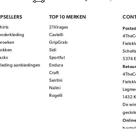
PSELLERS
TOP 10 MERKEN
CONT
hirts
21Virages
Posta
onderkleding
Castelli
4TheCo
broeken
GripGrab
Fietsk
sokken
Sidi
Schelt
acks
Sportful
5374 E
kleding aanbiedingen
Endura
Retour
Craft
4TheCo
Santini
Fietsk
Nalini
Legmee
Rogelli
1432 
De wink
geslot
Online
bestel