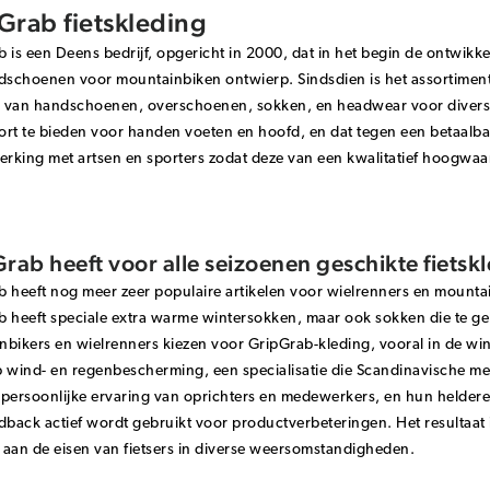
Grab fietskleding
 is een Deens bedrijf, opgericht in 2000, dat in het begin de ontwikk
ndschoenen voor mountainbiken ontwierp. Sindsdien is het assortimen
ie van handschoenen, overschoenen, sokken, en headwear voor divers
rt te bieden voor handen voeten en hoofd, en dat tegen een betaalbar
king met artsen en sporters zodat deze van een kwalitatief hoogwaar
rab heeft voor alle seizoenen geschikte fietsk
 heeft nog meer zeer populaire artikelen voor wielrenners en mounta
 heeft speciale extra warme wintersokken, maar ook sokken die te geb
bikers en wielrenners kiezen voor GripGrab-kleding, vooral in de wi
p wind- en regenbescherming, een specialisatie die Scandinavische m
persoonlijke ervaring van oprichters en medewerkers, en hun heldere 
dback actief wordt gebruikt voor productverbeteringen. Het resultaat
aan de eisen van fietsers in diverse weersomstandigheden.