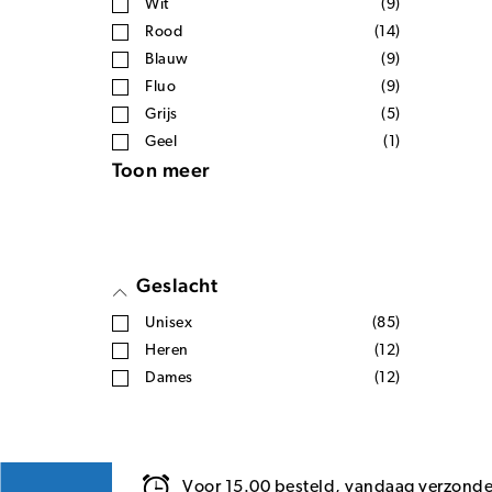
Wit
(9)
Rood
(14)
Blauw
(9)
Fluo
(9)
Grijs
(5)
Geel
(1)
Toon meer
Geslacht
Unisex
(85)
Heren
(12)
Dames
(12)
Voor 15.00 besteld, vandaag verzond