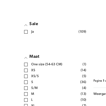
Sale
Ja
(109)
Maat
One size (54-63 CM)
(1)
XS
(14)
XS/S
(5)
Pagina
1
S
(36)
S/M
(4)
Weerga
M
(13)
L
(10)
XL
(7)