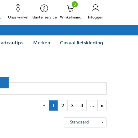
0
Onze winkel
Winkelmand
Inloggen
Klantenservice
adeautips
Merken
Casual fietskleding
«
…
1
2
3
4
»