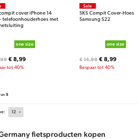
e
Sale
compit cover iPhone 14
SKS Compit Cover-Hoes
 - telefoonhouderhoes met
Samsung S22
netsluiting
one size
one size
€ 8,99
€ 8,99
,99
€ 14,99
aar tot 40%
Bespaar tot 40%
van
5
ve:
Germany fietsproducten kopen