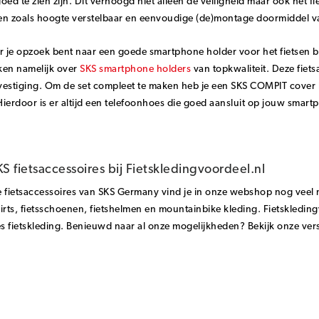
oed te zien zijn. Dit verhoogd niet alleen de veiligheid maar ook het fi
en zoals hoogte verstelbaar en eenvoudige (de)montage doormiddel va
je opzoek bent naar een goede smartphone holder voor het fietsen ben 
ken namelijk over
SKS smartphone holders
van topkwaliteit. Deze fiets
estiging. Om de set compleet te maken heb je een SKS COMPIT cover h
ierdoor is er altijd een telefoonhoes die goed aansluit op jouw smart
KS fietsaccessoires bij Fietskledingvoordeel.nl
 fietsaccessoires van SKS Germany vind je in onze webshop nog veel 
irts, fietsschoenen, fietshelmen en mountainbike kleding. Fietskledi
 fietskleding. Benieuwd naar al onze mogelijkheden? Bekijk onze vers