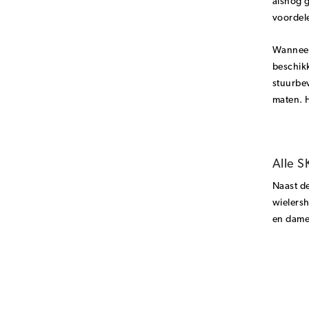
alsnog g
voordel
Wanneer 
beschik
stuurbev
maten. H
Alle S
Naast de
wielersh
en dames