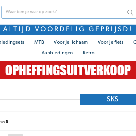
ALTIJD VOORDELIG GEPRIJSD!
kledingsets
MTB
Voor je lichaam
Voor je fiets
C
Aanbiedingen
Retro
SKS
van
5