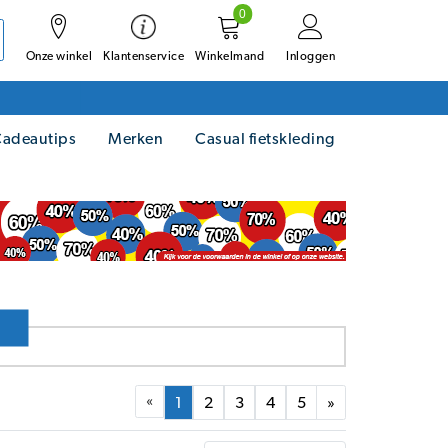
0
Onze winkel
Winkelmand
Inloggen
Klantenservice
adeautips
Merken
Casual fietskleding
«
1
2
3
4
5
»