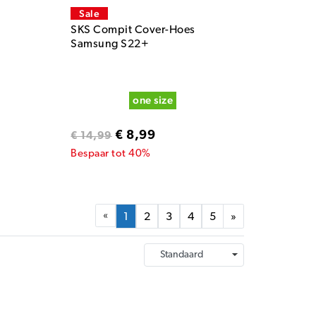
Sale
SKS Compit Cover-Hoes
Samsung S22+
one size
€ 8,99
€ 14,99
Bespaar tot 40%
«
1
2
3
4
5
»