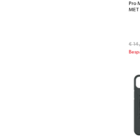
Pro 
MET
€ 14
Besp