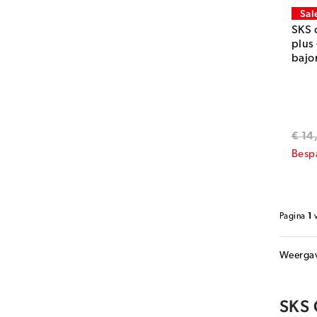
Sal
SKS 
plus
bajo
€ 14
Besp
Pagina
1
Weerga
SKS 