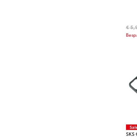
€ 5,
Besp
Sal
SKS 