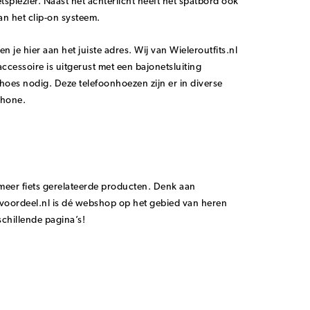
etsplezier. Naast het achterlicht heeft het spatbord ook
n het clip-on systeem.
je hier aan het juiste adres. Wij van Wieleroutfits.nl
accessoire is uitgerust met een bajonetsluiting
oes nodig. Deze telefoonhoezen zijn er in diverse
phone.
meer fiets gerelateerde producten. Denk aan
ngvoordeel.nl is dé webshop op het gebied van heren
chillende pagina’s!