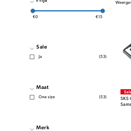
Weerga
€0
€15
Sale
Ja
(53)
Maat
Sal
One size
(53)
SKS 
Sams
Merk