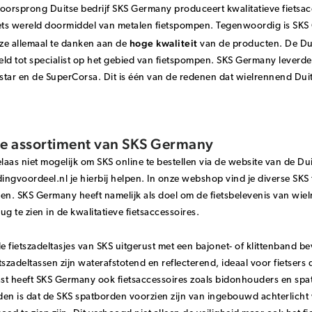
oorsprong Duitse bedrijf SKS Germany produceert kwalitatieve fietsacc
ets wereld doormiddel van metalen fietspompen. Tegenwoordig is SKS 
hoge kwaliteit
ze allemaal te danken aan de
van de producten. De Duit
ld tot specialist op het gebied van fietspompen. SKS Germany leverde 
tar en de SuperCorsa. Dit is één van de redenen dat wielrennend Dui
e assortiment van SKS Germany
elaas niet mogelijk om SKS online te bestellen via de website van de Du
dingvoordeel.nl je hierbij helpen. In onze webshop vind je diverse SKS
en. SKS Germany heeft namelijk als doel om de fietsbelevenis van wiel
ug te zien in de kwalitatieve fietsaccessoires.
de fietszadeltasjes van SKS uitgerust met een bajonet- of klittenband b
tszadeltassen zijn waterafstotend en reflecterend, ideaal voor fietsers 
st heeft SKS Germany ook fietsaccessoires zoals bidonhouders en spa
en is dat de SKS spatborden voorzien zijn van ingebouwd achterlicht 