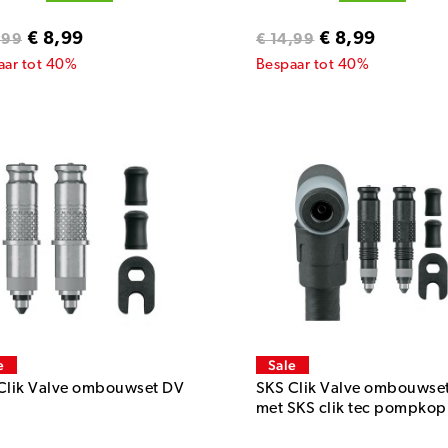
€ 8,99
€ 8,99
,99
€ 14,99
aar tot 40%
Bespaar tot 40%
e
Sale
Clik Valve ombouwset DV
SKS Clik Valve ombouwse
met SKS clik tec pompkop