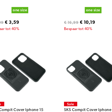
one size
one size
€ 3,59
€ 10,19
99
€ 16,99
aar tot 40%
Bespaar tot 40%
e
Sale
Compit Cover Iphone 15
SKS Compit Cover Iphone