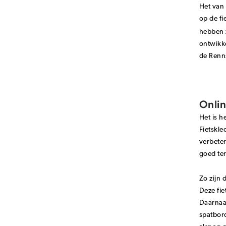
Het van 
op de fi
hebben 
ontwikke
de Renns
Onlin
Het is h
Fietskle
verbeter
goed ter
Zo zijn 
Deze fie
Daarnaa
spatbord