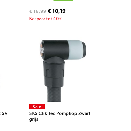
€ 10,19
€ 16,99
Bespaar tot 40%
Sale
t SV
SKS Clik Tec Pompkop Zwart
grijs