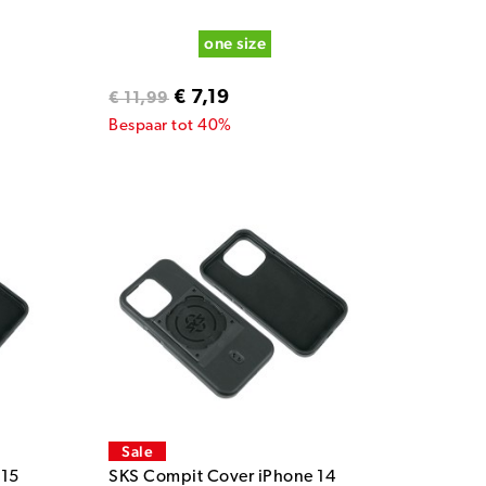
one size
€ 7,19
€ 11,99
Bespaar tot 40%
Sale
 15
SKS Compit Cover iPhone 14