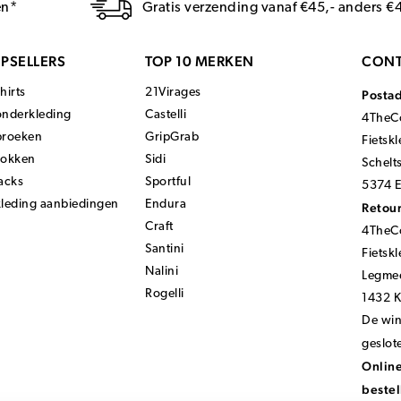
en*
Gratis verzending vanaf €45,- anders €
PSELLERS
TOP 10 MERKEN
CONT
hirts
21Virages
Posta
onderkleding
Castelli
4TheCo
broeken
GripGrab
Fietsk
sokken
Sidi
Schelt
acks
Sportful
5374 E
kleding aanbiedingen
Endura
Retour
Craft
4TheCo
Santini
Fietsk
Nalini
Legmee
Rogelli
1432 
De wink
geslot
Online
bestel