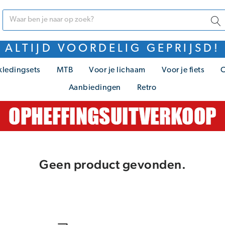
ALTIJD VOORDELIG GEPRIJSD!
kledingsets
MTB
Voor je lichaam
Voor je fiets
C
Aanbiedingen
Retro
Geen product gevonden.