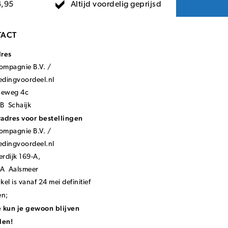
Altijd voordelig geprijsd
4,95
ACT
dres
mpagnie B.V. /
ledingvoordeel.nl
seweg 4c
B Schaijk
adres voor bestellingen
mpagnie B.V. /
ledingvoordeel.nl
rdijk 169-A,
KA Aalsmeer
el is vanaf 24 mei definitief
en;
 kun je gewoon blijven
len!