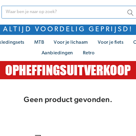
ALTIJD VOORDELIG GEPRIJSD!
kledingsets
MTB
Voor je lichaam
Voor je fiets
C
Aanbiedingen
Retro
Geen product gevonden.