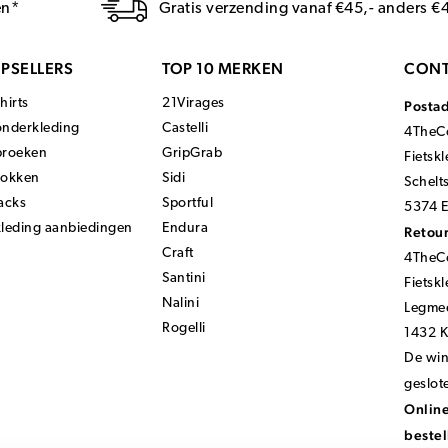
en*
Gratis verzending vanaf €45,- anders €
PSELLERS
TOP 10 MERKEN
CONT
hirts
21Virages
Posta
onderkleding
Castelli
4TheCo
broeken
GripGrab
Fietsk
sokken
Sidi
Schelt
acks
Sportful
5374 E
kleding aanbiedingen
Endura
Retour
Craft
4TheCo
Santini
Fietsk
Nalini
Legmee
Rogelli
1432 
De wink
geslot
Online
bestel