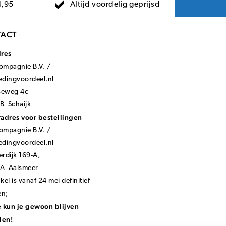
Altijd voordelig geprijsd
4,95
ACT
dres
mpagnie B.V. /
ledingvoordeel.nl
seweg 4c
B Schaijk
adres voor bestellingen
mpagnie B.V. /
ledingvoordeel.nl
rdijk 169-A,
KA Aalsmeer
el is vanaf 24 mei definitief
en;
 kun je gewoon blijven
len!