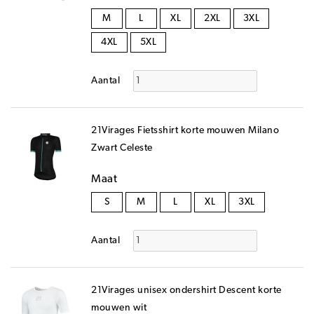
M
L
XL
2XL
3XL
4XL
5XL
Aantal
21Virages Fietsshirt korte mouwen Milano
Zwart Celeste
Maat
S
M
L
XL
3XL
Aantal
21Virages unisex ondershirt Descent korte
mouwen wit