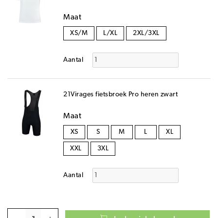
Maat
XS/M
L/XL
2XL/3XL
Aantal
21Virages fietsbroek Pro heren zwart
Maat
XS
S
M
L
XL
XXL
3XL
Aantal