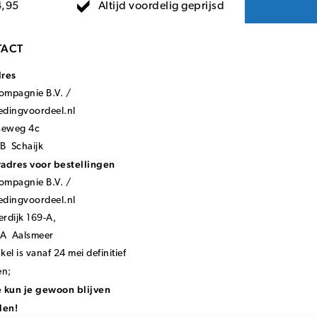
Altijd voordelig geprijsd
4,95
ACT
dres
mpagnie B.V. /
ledingvoordeel.nl
seweg 4c
B Schaijk
adres voor bestellingen
mpagnie B.V. /
ledingvoordeel.nl
rdijk 169-A,
KA Aalsmeer
el is vanaf 24 mei definitief
en;
 kun je gewoon blijven
len!