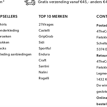
en*
Gratis verzending vanaf €45,- anders €
PSELLERS
TOP 10 MERKEN
CONT
hirts
21Virages
Posta
onderkleding
Castelli
4TheCo
broeken
GripGrab
Fietsk
sokken
Sidi
Schelt
acks
Sportful
5374 E
kleding aanbiedingen
Endura
Retour
Craft
4TheCo
Santini
Fietsk
Nalini
Legmee
Rogelli
1432 
De wink
geslot
Online
bestel