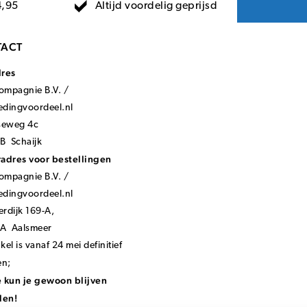
Altijd voordelig geprijsd
4,95
ACT
dres
mpagnie B.V. /
ledingvoordeel.nl
seweg 4c
B Schaijk
adres voor bestellingen
mpagnie B.V. /
ledingvoordeel.nl
rdijk 169-A,
KA Aalsmeer
el is vanaf 24 mei definitief
en;
 kun je gewoon blijven
len!