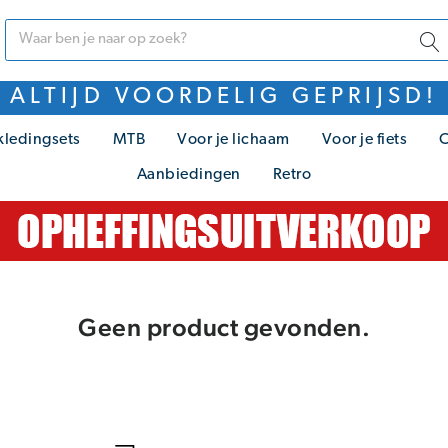
ALTIJD VOORDELIG GEPRIJSD!
kledingsets
MTB
Voor je lichaam
Voor je fiets
C
Aanbiedingen
Retro
Geen product gevonden.