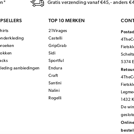
en*
Gratis verzending vanaf €45,- anders €
PSELLERS
TOP 10 MERKEN
CONT
hirts
21Virages
Posta
onderkleding
Castelli
4TheCo
broeken
GripGrab
Fietsk
sokken
Sidi
Schelt
acks
Sportful
5374 E
kleding aanbiedingen
Endura
Retour
Craft
4TheCo
Santini
Fietsk
Nalini
Legmee
Rogelli
1432 
De wink
geslot
Online
bestel