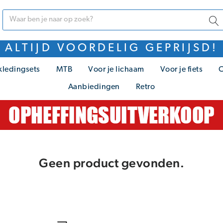
ALTIJD VOORDELIG GEPRIJSD!
kledingsets
MTB
Voor je lichaam
Voor je fiets
C
Aanbiedingen
Retro
Geen product gevonden.