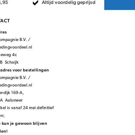
Altijd voordelig geprijsd
4,95
ACT
dres
mpagnie B.V. /
ledingvoordeel.nl
seweg 4c
B Schaijk
adres voor bestellingen
mpagnie B.V. /
ledingvoordeel.nl
rdijk 169-A,
KA Aalsmeer
el is vanaf 24 mei definitief
en;
 kun je gewoon blijven
len!