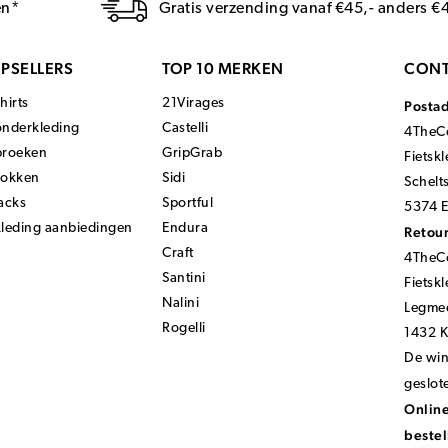
en*
Gratis verzending vanaf €45,- anders €
PSELLERS
TOP 10 MERKEN
CONT
hirts
21Virages
Posta
onderkleding
Castelli
4TheCo
broeken
GripGrab
Fietsk
sokken
Sidi
Schelt
acks
Sportful
5374 E
kleding aanbiedingen
Endura
Retour
Craft
4TheCo
Santini
Fietsk
Nalini
Legmee
Rogelli
1432 
De wink
geslot
Online
bestel