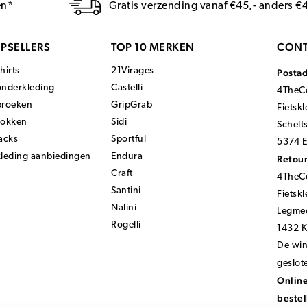
en*
Gratis verzending vanaf €45,- anders €
PSELLERS
TOP 10 MERKEN
CONT
hirts
21Virages
Posta
onderkleding
Castelli
4TheCo
broeken
GripGrab
Fietsk
sokken
Sidi
Schelt
acks
Sportful
5374 E
kleding aanbiedingen
Endura
Retour
Craft
4TheCo
Santini
Fietsk
Nalini
Legmee
Rogelli
1432 
De wink
geslot
Online
bestel