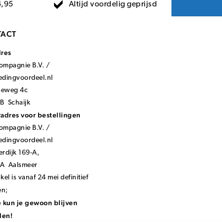
Altijd voordelig geprijsd
4,95
ACT
dres
mpagnie B.V. /
ledingvoordeel.nl
seweg 4c
B Schaijk
adres voor bestellingen
mpagnie B.V. /
ledingvoordeel.nl
rdijk 169-A,
KA Aalsmeer
el is vanaf 24 mei definitief
en;
 kun je gewoon blijven
len!