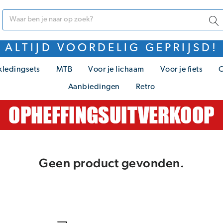
ALTIJD VOORDELIG GEPRIJSD!
kledingsets
MTB
Voor je lichaam
Voor je fiets
C
Aanbiedingen
Retro
Geen product gevonden.