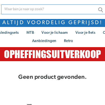
ALTIJD VOORDELIG GEPRIJSD!
kledingsets
MTB
Voor je lichaam
Voor je fiets
C
Aanbiedingen
Retro
Geen product gevonden.