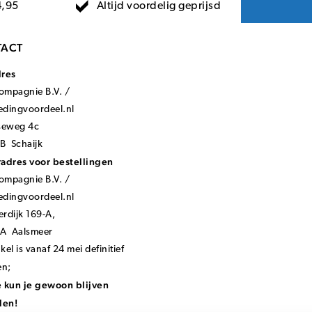
Altijd voordelig geprijsd
4,95
ACT
dres
mpagnie B.V. /
ledingvoordeel.nl
seweg 4c
B Schaijk
adres voor bestellingen
mpagnie B.V. /
ledingvoordeel.nl
rdijk 169-A,
KA Aalsmeer
el is vanaf 24 mei definitief
en;
 kun je gewoon blijven
len!