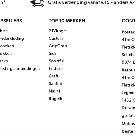
en*
Gratis verzending vanaf €45,- anders €
PSELLERS
TOP 10 MERKEN
CONT
hirts
21Virages
Posta
onderkleding
Castelli
4TheCo
broeken
GripGrab
Fietsk
sokken
Sidi
Schelt
acks
Sportful
5374 E
kleding aanbiedingen
Endura
Retour
Craft
4TheCo
Santini
Fietsk
Nalini
Legmee
Rogelli
1432 
De wink
geslot
Online
bestel