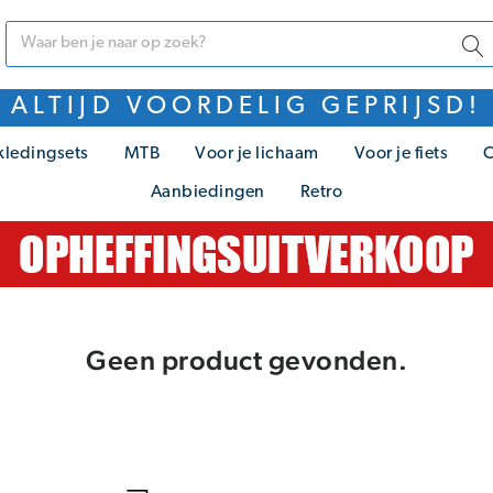
ALTIJD VOORDELIG GEPRIJSD!
kledingsets
MTB
Voor je lichaam
Voor je fiets
C
Aanbiedingen
Retro
Geen product gevonden.