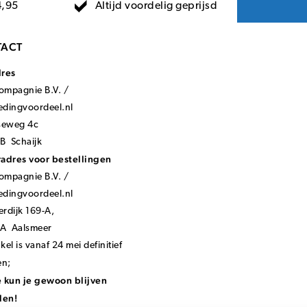
Altijd voordelig geprijsd
4,95
ACT
dres
mpagnie B.V. /
ledingvoordeel.nl
seweg 4c
B Schaijk
adres voor bestellingen
mpagnie B.V. /
ledingvoordeel.nl
rdijk 169-A,
KA Aalsmeer
el is vanaf 24 mei definitief
en;
 kun je gewoon blijven
len!