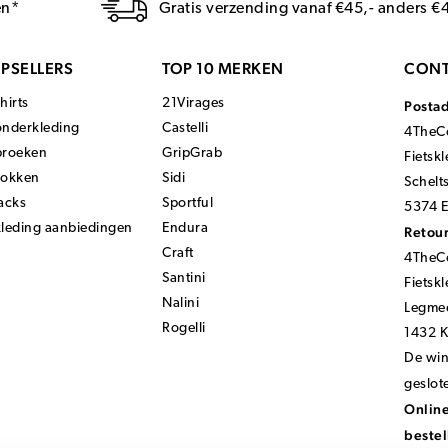
en*
Gratis verzending vanaf €45,- anders €
PSELLERS
TOP 10 MERKEN
CONT
hirts
21Virages
Posta
onderkleding
Castelli
4TheCo
broeken
GripGrab
Fietsk
sokken
Sidi
Schelt
acks
Sportful
5374 E
kleding aanbiedingen
Endura
Retour
Craft
4TheCo
Santini
Fietsk
Nalini
Legmee
Rogelli
1432 
De wink
geslot
Online
bestel