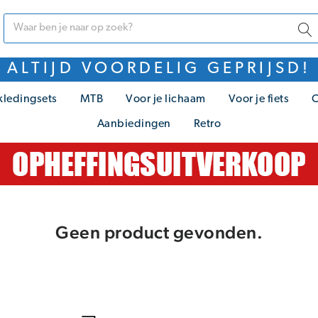
ALTIJD VOORDELIG GEPRIJSD!
kledingsets
MTB
Voor je lichaam
Voor je fiets
C
Aanbiedingen
Retro
Geen product gevonden.