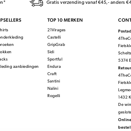
en*
Gratis verzending vanaf €45,- anders €
PSELLERS
TOP 10 MERKEN
CONT
hirts
21Virages
Posta
onderkleding
Castelli
4TheCo
broeken
GripGrab
Fietsk
sokken
Sidi
Schelt
acks
Sportful
5374 E
kleding aanbiedingen
Endura
Retour
Craft
4TheCo
Santini
Fietsk
Nalini
Legmee
Rogelli
1432 
De wink
geslot
Online
bestel