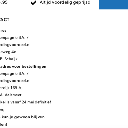
Altijd voordelig geprijsd
4,95
ACT
dres
mpagnie B.V. /
ledingvoordeel.nl
seweg 4c
B Schaijk
adres voor bestellingen
mpagnie B.V. /
ledingvoordeel.nl
rdijk 169-A,
KA Aalsmeer
el is vanaf 24 mei definitief
en;
 kun je gewoon blijven
len!