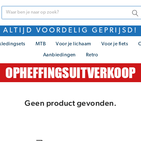
ALTIJD VOORDELIG GEPRIJSD!
kledingsets
MTB
Voor je lichaam
Voor je fiets
C
Aanbiedingen
Retro
Geen product gevonden.