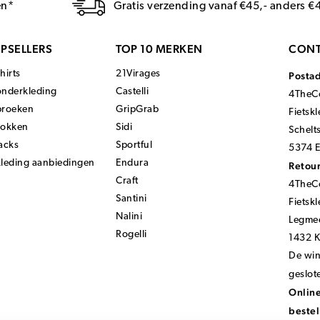
en*
Gratis verzending vanaf €45,- anders €
PSELLERS
TOP 10 MERKEN
CONT
hirts
21Virages
Posta
onderkleding
Castelli
4TheCo
broeken
GripGrab
Fietsk
sokken
Sidi
Schelt
acks
Sportful
5374 E
kleding aanbiedingen
Endura
Retour
Craft
4TheCo
Santini
Fietsk
Nalini
Legmee
Rogelli
1432 
De wink
geslot
Online
bestel