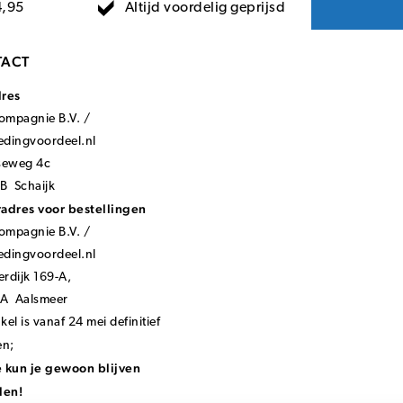
Altijd voordelig geprijsd
4,95
ACT
dres
mpagnie B.V. /
ledingvoordeel.nl
seweg 4c
B Schaijk
adres voor bestellingen
mpagnie B.V. /
ledingvoordeel.nl
rdijk 169-A,
KA Aalsmeer
el is vanaf 24 mei definitief
en;
 kun je gewoon blijven
len!