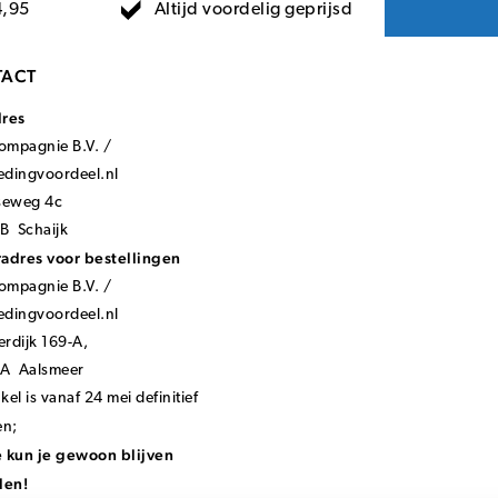
Altijd voordelig geprijsd
4,95
ACT
dres
mpagnie B.V. /
ledingvoordeel.nl
seweg 4c
B Schaijk
adres voor bestellingen
mpagnie B.V. /
ledingvoordeel.nl
rdijk 169-A,
KA Aalsmeer
el is vanaf 24 mei definitief
en;
 kun je gewoon blijven
len!