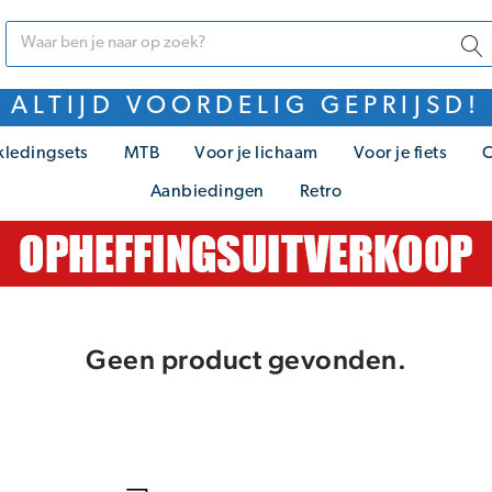
ALTIJD VOORDELIG GEPRIJSD!
kledingsets
MTB
Voor je lichaam
Voor je fiets
C
Aanbiedingen
Retro
Geen product gevonden.