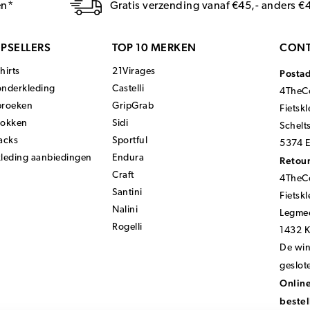
en*
Gratis verzending vanaf €45,- anders €
PSELLERS
TOP 10 MERKEN
CONT
hirts
21Virages
Posta
onderkleding
Castelli
4TheCo
broeken
GripGrab
Fietsk
sokken
Sidi
Schelt
acks
Sportful
5374 E
kleding aanbiedingen
Endura
Retour
Craft
4TheCo
Santini
Fietsk
Nalini
Legmee
Rogelli
1432 
De wink
geslot
Online
bestel