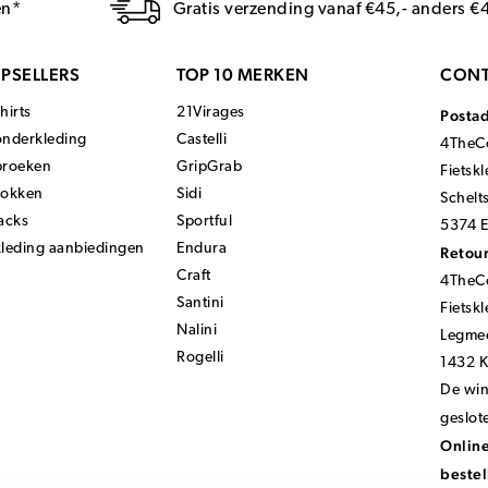
en*
Gratis verzending vanaf €45,- anders €
PSELLERS
TOP 10 MERKEN
CONT
hirts
21Virages
Posta
onderkleding
Castelli
4TheCo
broeken
GripGrab
Fietsk
sokken
Sidi
Schelt
acks
Sportful
5374 E
kleding aanbiedingen
Endura
Retour
Craft
4TheCo
Santini
Fietsk
Nalini
Legmee
Rogelli
1432 
De wink
geslot
Online
bestel