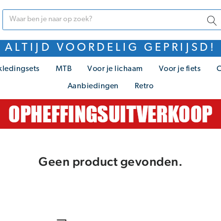
ALTIJD VOORDELIG GEPRIJSD!
kledingsets
MTB
Voor je lichaam
Voor je fiets
C
Aanbiedingen
Retro
Geen product gevonden.