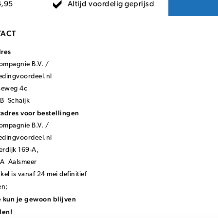
Altijd voordelig geprijsd
4,95
ACT
dres
mpagnie B.V. /
ledingvoordeel.nl
seweg 4c
B Schaijk
adres voor bestellingen
mpagnie B.V. /
ledingvoordeel.nl
rdijk 169-A,
KA Aalsmeer
el is vanaf 24 mei definitief
en;
 kun je gewoon blijven
len!