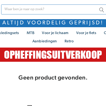
ALTIJD VOORDELIG GEPRIJSD!
kledingsets
MTB
Voor je lichaam
Voor je fiets
C
Aanbiedingen
Retro
Geen product gevonden.