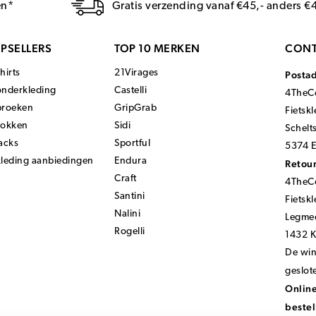
en*
Gratis verzending vanaf €45,- anders €
PSELLERS
TOP 10 MERKEN
CONT
hirts
21Virages
Posta
onderkleding
Castelli
4TheCo
broeken
GripGrab
Fietsk
sokken
Sidi
Schelt
acks
Sportful
5374 E
kleding aanbiedingen
Endura
Retour
Craft
4TheCo
Santini
Fietsk
Nalini
Legmee
Rogelli
1432 
De wink
geslot
Online
bestel