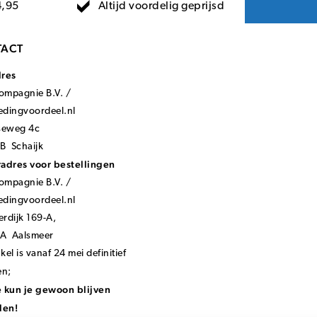
Altijd voordelig geprijsd
4,95
ACT
dres
mpagnie B.V. /
ledingvoordeel.nl
seweg 4c
B Schaijk
adres voor bestellingen
mpagnie B.V. /
ledingvoordeel.nl
rdijk 169-A,
KA Aalsmeer
el is vanaf 24 mei definitief
en;
 kun je gewoon blijven
len!