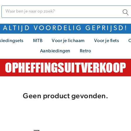
ALTIJD VOORDELIG GEPRIJSD!
kledingsets
MTB
Voor je lichaam
Voor je fiets
C
Aanbiedingen
Retro
Geen product gevonden.