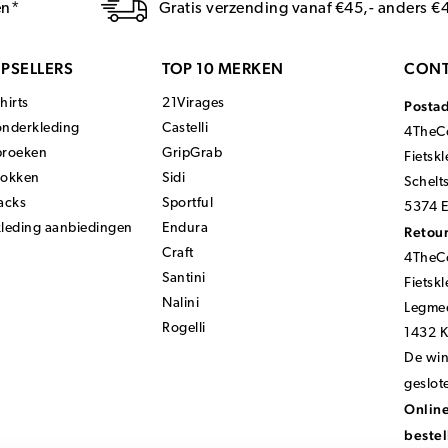
en*
Gratis verzending vanaf €45,- anders €
PSELLERS
TOP 10 MERKEN
CONT
hirts
21Virages
Posta
onderkleding
Castelli
4TheCo
broeken
GripGrab
Fietsk
sokken
Sidi
Schelt
acks
Sportful
5374 E
kleding aanbiedingen
Endura
Retour
Craft
4TheCo
Santini
Fietsk
Nalini
Legmee
Rogelli
1432 
De wink
geslot
Online
bestel