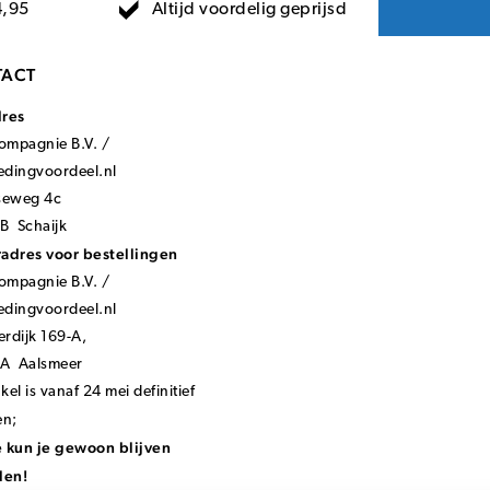
Altijd voordelig geprijsd
4,95
ACT
dres
mpagnie B.V. /
ledingvoordeel.nl
seweg 4c
B Schaijk
adres voor bestellingen
mpagnie B.V. /
ledingvoordeel.nl
rdijk 169-A,
KA Aalsmeer
el is vanaf 24 mei definitief
en;
 kun je gewoon blijven
len!