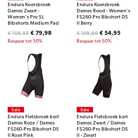
Endura Koersbroek
Endura Koersbroek
Dames Zwart -
Dames Rood - Women's
Women's Pro SL
FS260-Pro Bibshort DS
Bibshorts Medium Pad
II Berry
Black
€ 79,98
€ 54,95
€ 159,95
€ 109,90
Bespaar tot 50%
Bespaar tot 50%
Sale
Sale
Endura Fietsbroek kort
Endura Fietsbroek kort
Dames Roze / Dames
Dames Zwart / Dames
FS260-Pro Bibshort DS
FS260-Pro Bibshort DS
II Rose Pink
II - Zwart