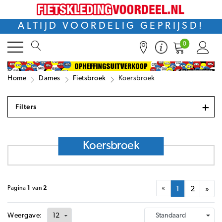
ALTIJD VOORDELIG GEPRIJSD!
0
Home
Dames
Fietsbroek
Koersbroek
+
Filters
Koersbroek
«
Pagina
1
van
2
1
2
»
Weergave: