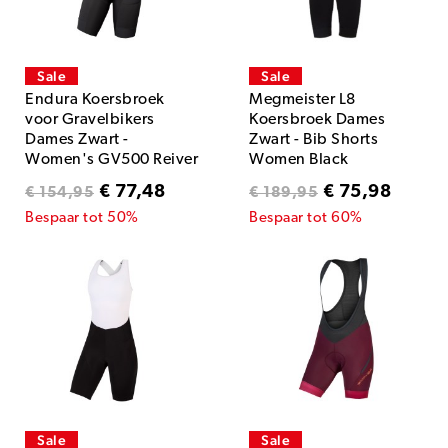
Sale
Sale
Endura Koersbroek
Megmeister L8
voor Gravelbikers
Koersbroek Dames
Dames Zwart -
Zwart - Bib Shorts
Women's GV500 Reiver
Women Black
Bibshort Black
€ 77,48
€ 75,98
€ 154,95
€ 189,95
Bespaar tot 50%
Bespaar tot 60%
Sale
Sale