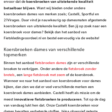
koersbroeken van uitstekende kwaliteit
ervoor dat de
betaalbaar blijven
. Want wij bieden onder andere
koersbroeken dames van merken zoals; Castelli, Sportful en
21Virages. Daar vind je nauwkeurig op damesmaten afgestemde
koersbroeken van uitstekende kwaliteit. Ben jij op zoek naar een
koersbroek voor dames? Bekijk dan het aanbod van
Fietskledingvoordeel.nl en bestel eenvoudig via de website!
Koersbroeken dames van verschillende
topmerken
Binnen het aanbod
fietsbroeken dames
zijn er verschillende
broeken te verkrijgen. Onder andere de
fietsbroek zonder
bretels
, een
lange fietsbroek met zeem
of de koersbroek.
Wanneer we naar het aanbod van koersbroeken voor dames
kijken, dan zien we dat er veel verschillende merken een
koersbroek dames aanbieden. Castelli heeft als missie om de
innovatieve fietsbroeken te produceren
meest
. Tot op de dag
van vandaag lukt hen dat. Onze Castelli koersbroeken voor
dames bevatten verbeterde stoffen, bijna obsessief geteste