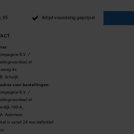
Altijd voordelig geprijsd
4,95
ACT
dres
mpagnie B.V. /
ledingvoordeel.nl
seweg 4c
B Schaijk
adres voor bestellingen
mpagnie B.V. /
ledingvoordeel.nl
rdijk 169-A,
KA Aalsmeer