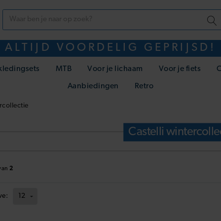
ALTIJD VOORDELIG GEPRIJSD!
kledingsets
MTB
Voor je lichaam
Voor je fiets
C
Aanbiedingen
Retro
rcollectie
Castelli wintercolle
van
2