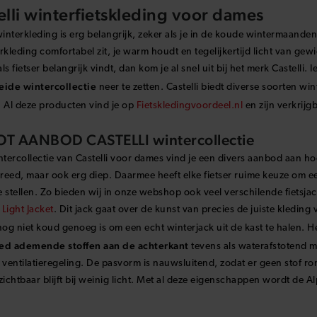
ve:
elli winterfietskleding voor dames
nterkleding is erg belangrijk, zeker als je in de koude wintermaanden 
rkleding comfortabel zit, je warm houdt en tegelijkertijd licht van ge
ls fietser belangrijk vindt, dan kom je al snel uit bij het merk Castelli. 
eide
wintercollectie
neer te zetten. Castelli biedt diverse soorten win
 Al deze producten vind je op
Fietskledingvoordeel.nl
en zijn verkrijg
T AANBOD CASTELLI wintercollectie
ntercollectie van Castelli voor dames vind je een divers aanbod aan ho
reed, maar ook erg diep. Daarmee heeft elke fietser ruime keuze om 
 stellen. Zo bieden wij in onze webshop ook veel verschilende fietsjac
Light Jacket
. Dit jack gaat over de kunst van precies de juiste kled
nog niet koud genoeg is om een echt winterjack uit de kast te halen. He
ed ademende stoffen aan de achterkant
tevens als waterafstotend m
 ventilatieregeling. De pasvorm is nauwsluitend, zodat er geen stof ro