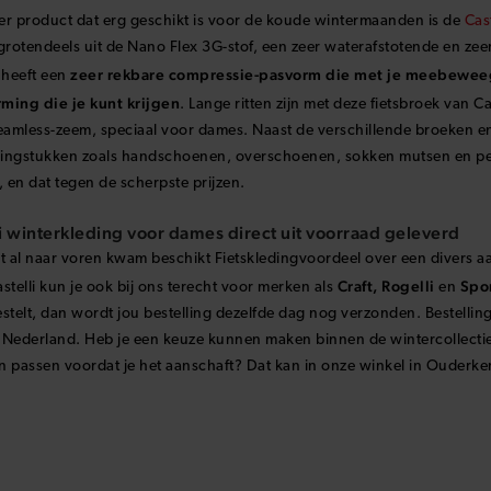
zichtbaar blijft bij weinig licht. Met al deze eigenschappen wordt de 
er product dat erg geschikt is voor de koude wintermaanden is de
Cas
grotendeels uit de Nano Flex 3G-stof, een zeer waterafstotende en zeer
zeer rekbare compressie-pasvorm die met je meebeweeg
 heeft een
ming die je kunt krijgen
. Lange ritten zijn met deze fietsbroek van C
eamless-zeem, speciaal voor dames. Naast de verschillende broeken en j
edingstukken zoals handschoenen, overschoenen, sokken mutsen en pet
, en dat tegen de scherpste prijzen.
i winterkleding voor dames direct uit voorraad geleverd
t al naar voren kwam beschikt Fietskledingvoordeel over een divers aa
Craft, Rogelli
Spor
stelli kun je ook bij ons terecht voor merken als
en
stelt, dan wordt jou bestelling dezelfde dag nog verzonden. Bestelli
n Nederland. Heb je een keuze kunnen maken binnen de wintercollecties
 passen voordat je het aanschaft? Dat kan in onze winkel in Ouderke