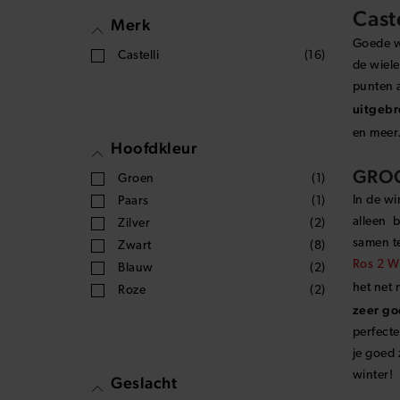
Weerga
Cast
Merk
Goede wi
Castelli
(16)
de wiele
punten a
uitgebr
en meer.
Hoofdkleur
GROO
Groen
(1)
In de wi
Paars
(1)
alleen b
Zilver
(2)
samen te
Zwart
(8)
Ros 2 W 
Blauw
(2)
het net 
Roze
(2)
zeer go
perfecte