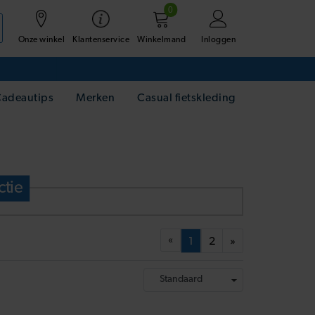
0
Onze winkel
Winkelmand
Inloggen
Klantenservice
adeautips
Merken
Casual fietskleding
ctie
«
1
2
»