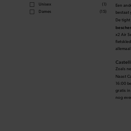
je goed 
winter!
Geslacht
Unisex
(1)
Een and
Dames
(15)
bestaat 
De tight
bescher
x2 Air S
fietskl
allemaal
Castell
Zoals ne
Naast Ca
16:00 be
gratis i
nog even