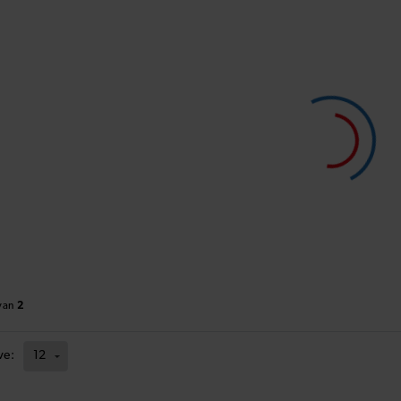
ve:
van
2