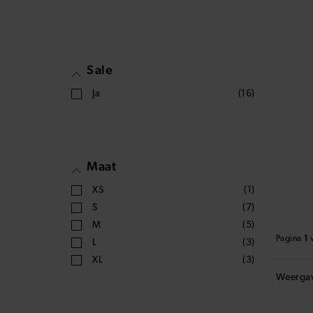
Weerga
€44
€170
Sale
Ja
(16)
Maat
XS
(1)
S
(7)
M
(5)
Pagina
1
L
(3)
XL
(3)