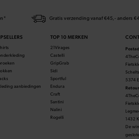
en*
Gratis verzending vanaf €45,- anders €
PSELLERS
TOP 10 MERKEN
CONT
hirts
21Virages
Posta
onderkleding
Castelli
4TheCo
broeken
GripGrab
Fietsk
sokken
Sidi
Schelt
acks
Sportful
5374 E
kleding aanbiedingen
Endura
Retour
Craft
4TheCo
Santini
Fietsk
Nalini
Legmee
Rogelli
1432 