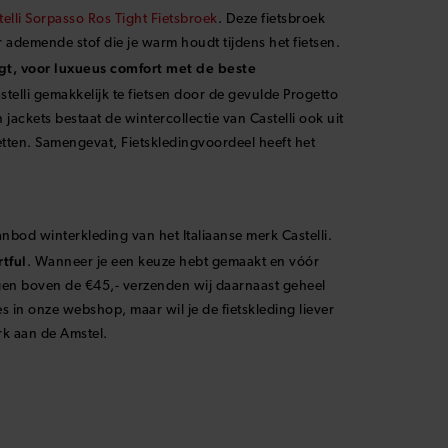
Alpha Ros 2 ongetwijfeld jouw nieuwe favoriet deze
telli Sorpasso Ros Tight Fietsbroek
. Deze fietsbroek
 ademende stof die je warm houdt tijdens het fietsen.
t, voor luxueus comfort met de beste
astelli gemakkelijk te fietsen door de gevulde Progetto
ackets bestaat de wintercollectie van Castelli ook uit
ten. Samengevat, Fietskledingvoordeel heeft het
nbod winterkleding van het Italiaanse merk Castelli.
tful
. Wanneer je een keuze hebt gemaakt en vóór
ngen boven de €45,- verzenden wij daarnaast geheel
 in onze webshop, maar wil je de fietskleding liever
rk aan de Amstel.