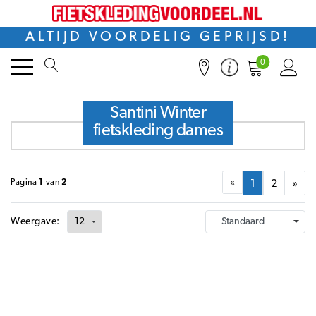
Home
Dames
Wintercollecties
Santini Winter fietskleding dames
ALTIJD VOORDELIG GEPRIJSD!
0
+
Filters
Santini Winter
fietskleding dames
«
Pagina
1
van
2
1
2
»
Weergave: