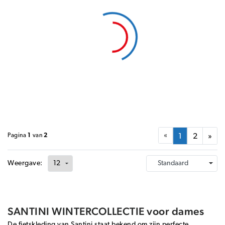
«
Pagina
1
van
2
1
2
»
Weergave:
SANTINI WINTERCOLLECTIE voor dames
De fietskleding van Santini staat bekend om zijn perfecte