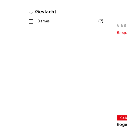
Geslacht
Dames
(7)
€ 69
Besp
Sal
Roge