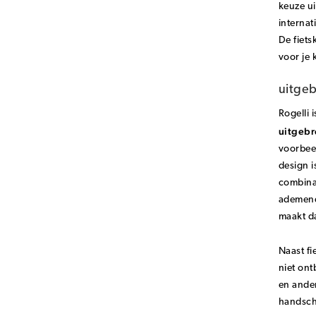
keuze ui
internat
De fiets
voor je 
uitgeb
Rogelli 
uitgebr
voorbee
design i
combinat
ademend 
maakt da
Naast fi
niet ont
en ande
handsch