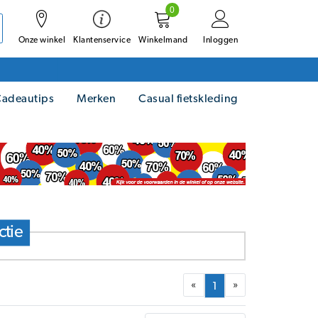
0
Onze winkel
Winkelmand
Inloggen
Klantenservice
adeautips
Merken
Casual fietskleding
ctie
«
»
1