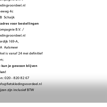
ledingvoordeel.nl
seweg 4c
B Schaijk
adres voor bestellingen
mpagnie B.V. /
ledingvoordeel.nl
rdijk 169-A,
KA Aalsmeer
el is vanaf 24 mei definitief
en;
 kun je gewoon blijven
len!
on: 020 - 820 82 67
nfo@fietskledingvoordeel.nl
ijzen zijn inclusief BTW