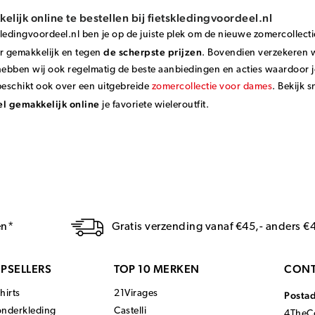
lijk online te bestellen bij fietskledingvoordeel.nl
skledingvoordeel.nl ben je op de juiste plek om de nieuwe zomercollecti
de scherpste prijzen
r gemakkelijk en tegen
. Bovendien verzekeren wi
hebben wij ook regelmatig de beste aanbiedingen en acties waardoor 
beschikt ook over een uitgebreide
zomercollectie voor dames
. Bekijk 
el gemakkelijk online
je favoriete wieleroutfit.
en*
Gratis verzending vanaf €45,- anders €
PSELLERS
TOP 10 MERKEN
CONT
hirts
21Virages
Posta
onderkleding
Castelli
4TheCo