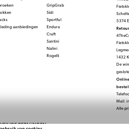
broeken
GripGrab
Fietsk
sokken
Sidi
Schelt
acks
Sportful
5374 E
kleding aanbiedingen
Endura
Retour
Craft
4TheCo
Santini
Fietsk
Nalini
Legmee
Rogelli
1432 
De wink
geslot
Online
bestel
Telefo
Mail:
i
Alle pr
VEILIGE BETALINGEN
gebruik van cookies