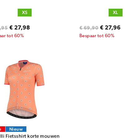
XS
XL
€ 27,98
€ 27,96
,95
€ 69,90
aar tot 60%
Bespaar tot 60%
e
Nieuw
lli Fietsshirt korte mouwen