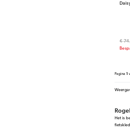
Dais
€ 74
Besp
Pagina
1
Weerga
Rogel
Het is b
fietskle