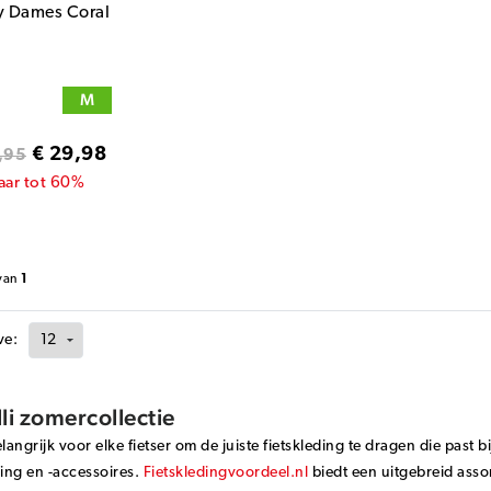
y Dames Coral
M
€ 29,98
,95
aar tot 60%
van
1
ve:
li zomercollectie
elangrijk voor elke fietser om de juiste fietskleding te dragen die past b
ding en -accessoires.
Fietskledingvoordeel.nl
biedt een uitgebreid assor