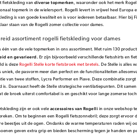
diverse topmerken
t fietskleding van
, waaronder ook het merk Rogelli.
ionaal topmerk in de wielersport. Rogelli levert in vrijwel heel Europa
kleding is van goede kwaliteit en is voor iedereen betaalbaar. Hier bi
klaar staan van de Rogelli zomer collectie voor dames.
reid assortiment rogelli fietskleding voor dames
is één van de vele topmerken in ons assortiment. Met ruim 130 produc
eid en gevarieerd.
Er zijn bijvoorbeeld verschillende fietsshirts en 
ld is deze
Rogelli Stelle korte fietsbroek met bretels
. De Stelle is alles
s uniek, de pasvorm meer dan perfect en de functionaliteiten allesomv
ie van twee stoffen, Lycra Performer en Piave. Deze combinatie zorgt 
is. Daarnaast heeft de Stelle strategische ventilatiepunten. Dit same
t de broek uiterst comfortabel is en geschikt voor lange zomerse toc
accessoires van Rogelli
etskleding zijn er ook vele
in onze webshop te 
breken. Om te beginnen een Rogelli fietszonnebril; deze zorgt ervoor da
re beestjes uit de ogen. Ondanks de warme temperaturen raden wij 
oenen geven extra grip en bieden bescherming tegen je handen en p