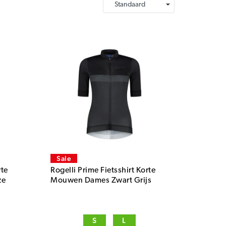
Sale
rte
Rogelli Prime Fietsshirt Korte
ze
Mouwen Dames Zwart Grijs
S
L