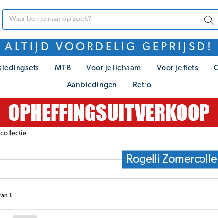
ALTIJD VOORDELIG GEPRIJSD!
kledingsets
MTB
Voor je lichaam
Voor je fiets
C
Aanbiedingen
Retro
collectie
Rogelli Zomercolle
van
1