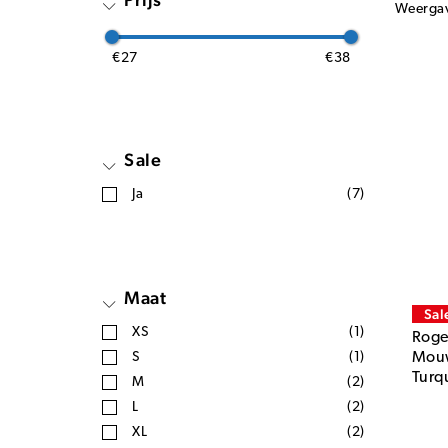
Weerga
€27
€38
Sale
Ja
(7)
Maat
Sal
XS
(1)
Rogel
S
(1)
Mou
Turq
M
(2)
L
(2)
XL
(2)