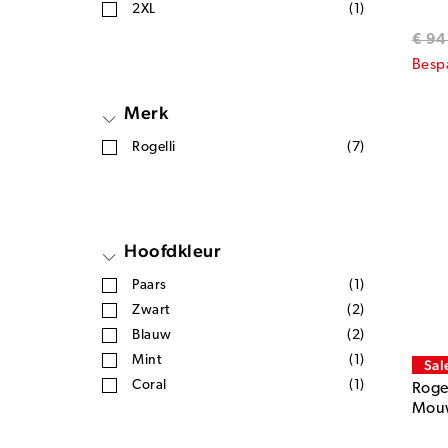
2XL
(1)
€ 94
Besp
Merk
Rogelli
(7)
Hoofdkleur
Paars
(1)
Zwart
(2)
Blauw
(2)
Mint
(1)
Sal
Coral
(1)
Rogel
Mouw