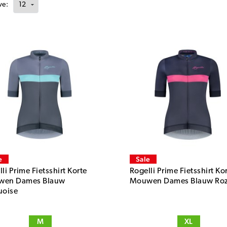
ve:
e
Sale
li Prime Fietsshirt Korte
Rogelli Prime Fietsshirt Ko
wen Dames Blauw
Mouwen Dames Blauw Ro
uoise
M
XL