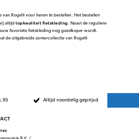
e van Rogelli voor heren te bestellen. Het bestellen
topkwaliteit fietskleding
j altijd
. Naast de reguliere
jouw favoriete fietskleding nog goedkoper wordt.
snel de uitgebreide zomercollectie van Rogelli
Altijd voordelig geprijsd
4,95
ACT
dres
mpagnie B.V. /