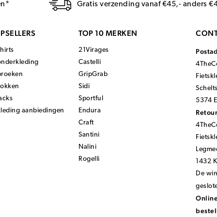
en*
Gratis verzending vanaf €45,- anders €
PSELLERS
TOP 10 MERKEN
CONT
hirts
21Virages
Posta
onderkleding
Castelli
4TheCo
broeken
GripGrab
Fietsk
sokken
Sidi
Schelt
acks
Sportful
5374 E
kleding aanbiedingen
Endura
Retour
Craft
4TheCo
Santini
Fietsk
Nalini
Legmee
Rogelli
1432 
De wink
geslot
Online
bestel