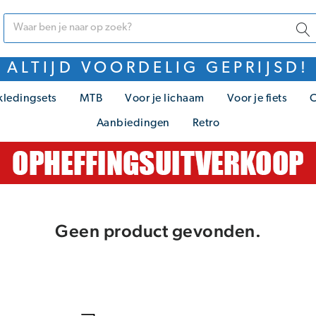
ALTIJD VOORDELIG GEPRIJSD!
kledingsets
MTB
Voor je lichaam
Voor je fiets
C
Aanbiedingen
Retro
Geen product gevonden.