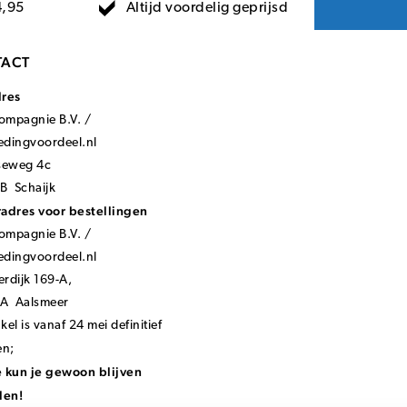
Altijd voordelig geprijsd
4,95
ACT
dres
mpagnie B.V. /
ledingvoordeel.nl
seweg 4c
B Schaijk
adres voor bestellingen
mpagnie B.V. /
ledingvoordeel.nl
rdijk 169-A,
KA Aalsmeer
el is vanaf 24 mei definitief
en;
 kun je gewoon blijven
len!