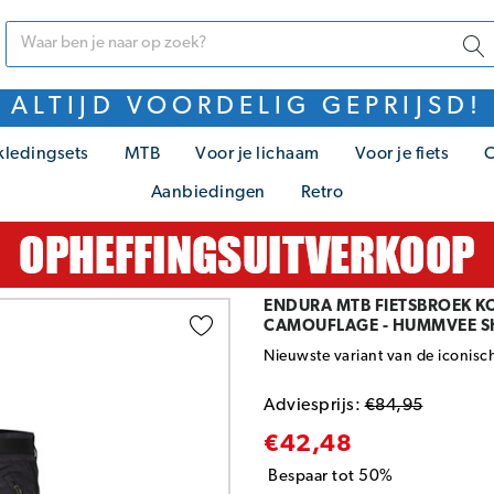
ALTIJD VOORDELIG GEPRIJSD!
kledingsets
MTB
Voor je lichaam
Voor je fiets
C
Aanbiedingen
Retro
ENDURA MTB FIETSBROEK K
CAMOUFLAGE - HUMMVEE S
Nieuwste variant van de iconisc
Adviesprijs:
€84,95
€42,48
Bespaar tot 50%