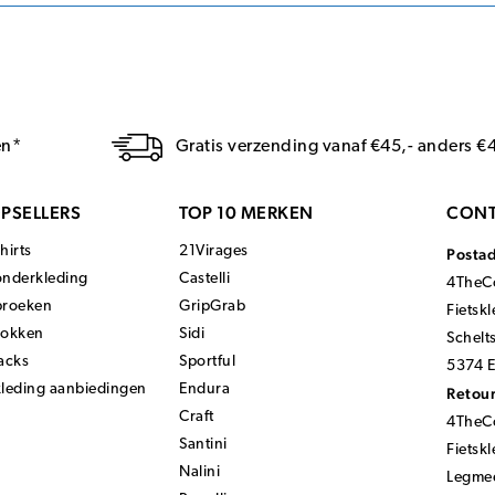
en*
Gratis verzending vanaf €45,- anders €
PSELLERS
TOP 10 MERKEN
CONT
hirts
21Virages
Posta
onderkleding
Castelli
4TheCo
broeken
GripGrab
Fietsk
sokken
Sidi
Schelt
acks
Sportful
5374 E
kleding aanbiedingen
Endura
Retour
Craft
4TheCo
Santini
Fietsk
Nalini
Legmee