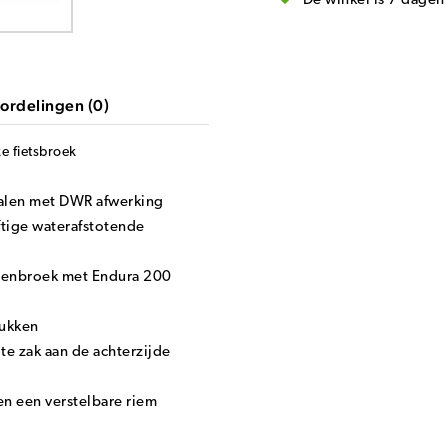
De winkel is 7 dage
ordelingen (0)
e fietsbroek
alen met DWR afwerking
ftige waterafstotende
nnenbroek met Endura 200
tukken
e zak aan de achterzijde
en een verstelbare riem