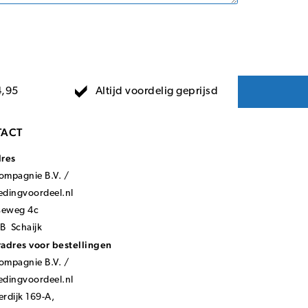
Altijd voordelig geprijsd
4,95
ACT
dres
mpagnie B.V. /
ledingvoordeel.nl
seweg 4c
B Schaijk
adres voor bestellingen
mpagnie B.V. /
ledingvoordeel.nl
rdijk 169-A,