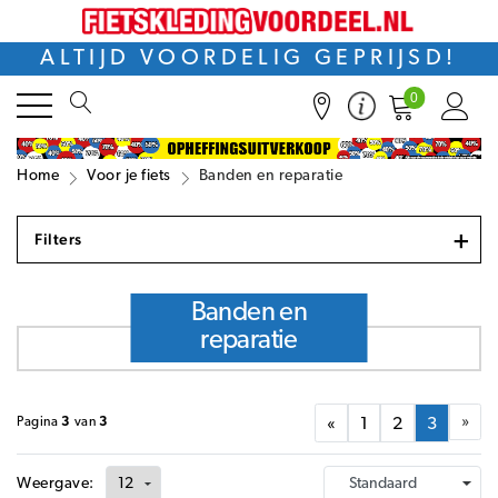
ALTIJD VOORDELIG GEPRIJSD!
0
Home
Voor je fiets
Banden en reparatie
+
Filters
Banden en
reparatie
»
Pagina
3
van
3
«
1
2
3
Weergave: