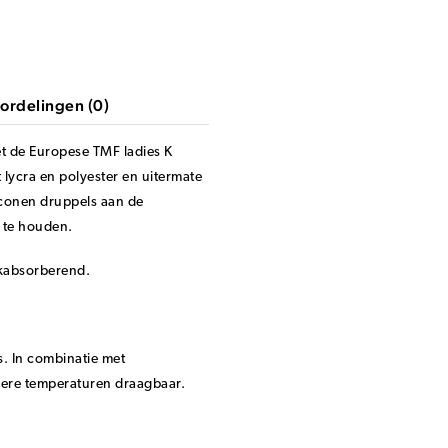
ordelingen (0)
et de Europese TMF ladies K
lycra en polyester en uitermate
liconen druppels aan de
 te houden.
okabsorberend.
s. In combinatie met
gere temperaturen draagbaar.