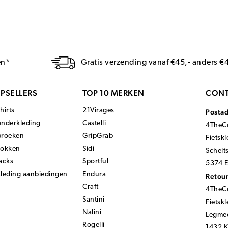
en*
Gratis verzending vanaf €45,- anders €
PSELLERS
TOP 10 MERKEN
CONT
hirts
21Virages
Posta
onderkleding
Castelli
4TheCo
broeken
GripGrab
Fietsk
sokken
Sidi
Schelt
acks
Sportful
5374 E
kleding aanbiedingen
Endura
Retour
Craft
4TheCo
Santini
Fietsk
Nalini
Legmee
Rogelli
1432 