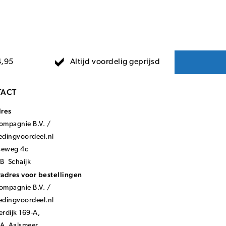
Altijd voordelig geprijsd
4,95
ACT
dres
mpagnie B.V. /
ledingvoordeel.nl
seweg 4c
B Schaijk
adres voor bestellingen
mpagnie B.V. /
ledingvoordeel.nl
rdijk 169-A,
KA Aalsmeer