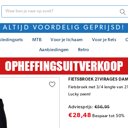
ALTIJD VOORDELIG GEPRIJSD!
kledingsets
MTB
Voor je lichaam
Voor je fiets
C
Aanbiedingen
Retro
FIETSBROEK 21VIRAGES DAM
Fietsbroek met 3/4 lengte van 2
Lucky zeem!
Adviesprijs:
€56,95
€28,48
Bespaar tot 50%