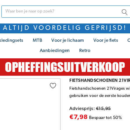
ALTIJD VOORDELIG GEPRIJSD!
kledingsets
MTB
Voor je lichaam
Voor je fiets
C
Aanbiedingen
Retro
FIETSHANDSCHOENEN 21VIR
Fietshandschoenen 21Virages win
gebruiken voor de eerste koudere
Adviesprijs:
€15,95
€7,98
Bespaar tot 50%