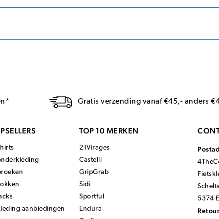
en*
Gratis verzending vanaf €45,- anders €
PSELLERS
TOP 10 MERKEN
CONT
hirts
21Virages
Posta
onderkleding
Castelli
4TheCo
broeken
GripGrab
Fietsk
sokken
Sidi
Schelt
acks
Sportful
5374 E
kleding aanbiedingen
Endura
Retour