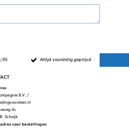
Altijd voordelig geprijsd
4,95
ACT
dres
mpagnie B.V. /
ledingvoordeel.nl
seweg 4c
B Schaijk
adres voor bestellingen