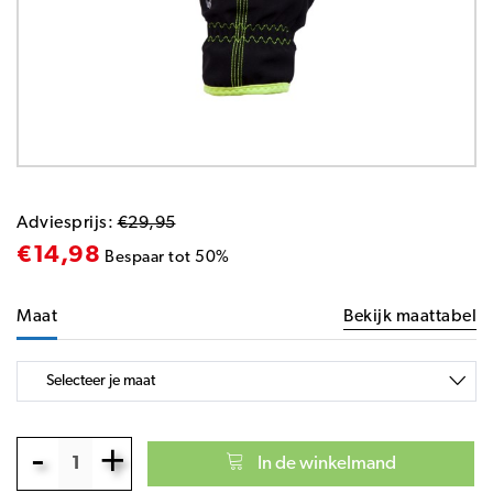
Adviesprijs:
€29,95
€14,98
Bespaar tot 50%
Maat
Bekijk maattabel
-
+
In de winkelmand