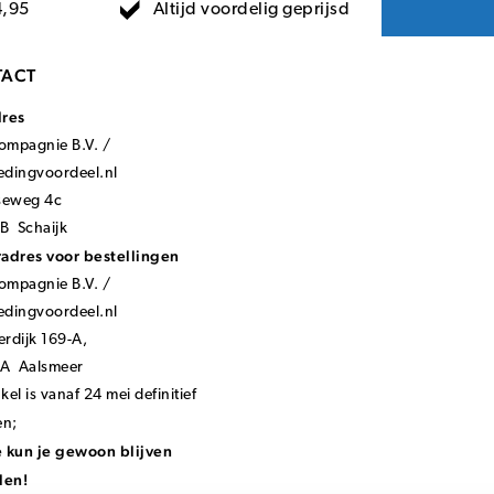
Altijd voordelig geprijsd
4,95
ACT
dres
mpagnie B.V. /
ledingvoordeel.nl
seweg 4c
B Schaijk
adres voor bestellingen
mpagnie B.V. /
ledingvoordeel.nl
rdijk 169-A,
KA Aalsmeer
el is vanaf 24 mei definitief
en;
 kun je gewoon blijven
len!