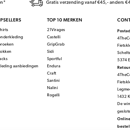
en*
Gratis verzending vanaf €45,- anders €
PSELLERS
TOP 10 MERKEN
CONT
hirts
21Virages
Posta
onderkleding
Castelli
4TheCo
broeken
GripGrab
Fietsk
sokken
Sidi
Schelt
acks
Sportful
5374 E
kleding aanbiedingen
Endura
Retour
Craft
4TheCo
Santini
Fietsk
Nalini
Legmee
Rogelli
1432 
De wink
geslot
Online
bestel