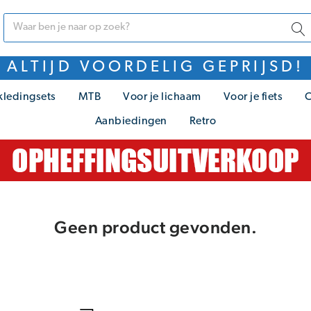
ALTIJD VOORDELIG GEPRIJSD!
kledingsets
MTB
Voor je lichaam
Voor je fiets
C
Aanbiedingen
Retro
Geen product gevonden.