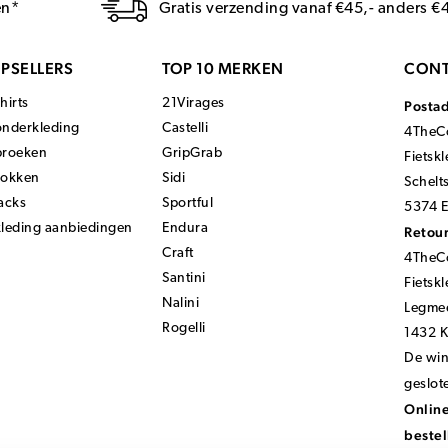
en*
Gratis verzending vanaf €45,- anders €
PSELLERS
TOP 10 MERKEN
CONT
hirts
21Virages
Posta
onderkleding
Castelli
4TheCo
broeken
GripGrab
Fietsk
sokken
Sidi
Schelt
acks
Sportful
5374 E
kleding aanbiedingen
Endura
Retour
Craft
4TheCo
Santini
Fietsk
Nalini
Legmee
Rogelli
1432 
De wink
geslot
Online
bestel