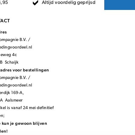
Altijd voordelig geprijsd
4,95
ACT
dres
mpagnie B.V. /
ledingvoordeel.nl
seweg 4c
B Schaijk
adres voor bestellingen
mpagnie B.V. /
ledingvoordeel.nl
rdijk 169-A,
KA Aalsmeer
el is vanaf 24 mei definitief
en;
 kun je gewoon blijven
len!