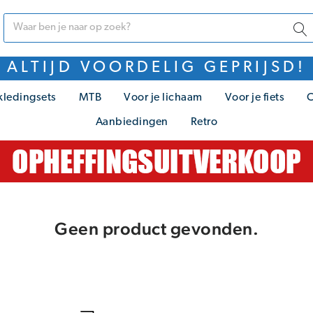
ALTIJD VOORDELIG GEPRIJSD!
kledingsets
MTB
Voor je lichaam
Voor je fiets
C
Aanbiedingen
Retro
Geen product gevonden.