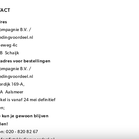
ACT
dres
mpagnie B.V. /
ledingvoordeel.nl
seweg 4c
B Schaijk
adres voor bestellingen
mpagnie B.V. /
ledingvoordeel.nl
rdijk 169-A,
KA Aalsmeer
el is vanaf 24 mei definitief
en;
 kun je gewoon blijven
len!
on: 020 - 820 82 67