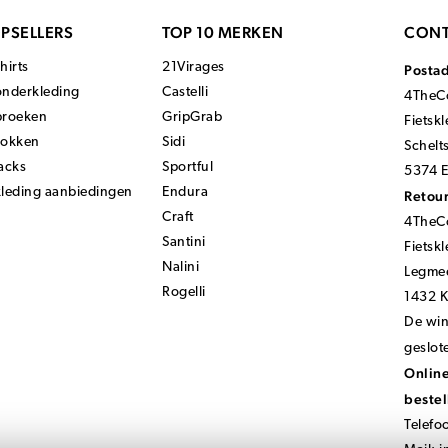
PSELLERS
TOP 10 MERKEN
CONT
hirts
21Virages
Posta
onderkleding
Castelli
4TheCo
broeken
GripGrab
Fietsk
sokken
Sidi
Schelt
acks
Sportful
5374 E
kleding aanbiedingen
Endura
Retour
Craft
4TheCo
Santini
Fietsk
Nalini
Legmee
Rogelli
1432 
De wink
geslot
Online
bestel
Telefo