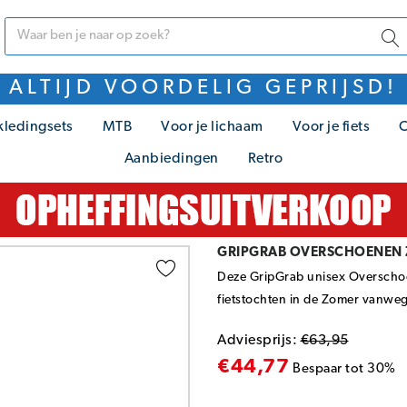
ALTIJD VOORDELIG GEPRIJSD!
kledingsets
MTB
Voor je lichaam
Voor je fiets
C
Aanbiedingen
Retro
GRIPGRAB OVERSCHOENEN 
Deze GripGrab unisex Overschoene
fietstochten in de Zomer vanwege
Adviesprijs:
€63,95
€44,77
Bespaar tot 30%