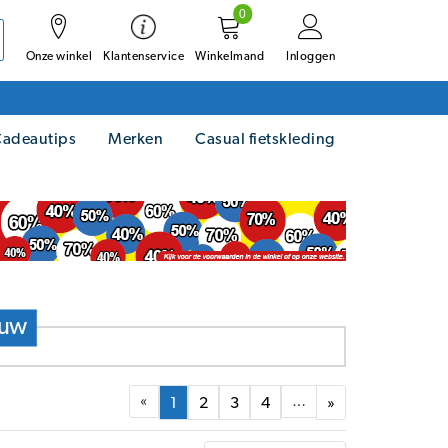
0
Onze winkel
Winkelmand
Inloggen
Klantenservice
adeautips
Merken
Casual fietskleding
ouw
«
…
1
2
3
4
»