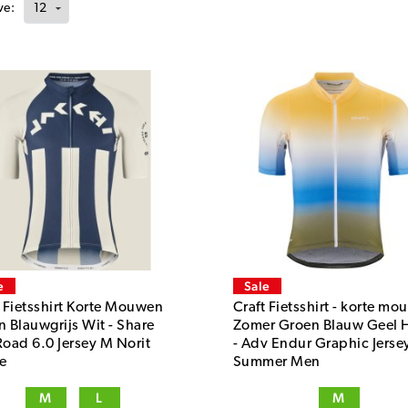
ve:
e
Sale
t Fietsshirt Korte Mouwen
Craft Fietsshirt - korte m
n Blauwgrijs Wit - Share
Zomer Groen Blauw Geel 
Road 6.0 Jersey M Norit
- Adv Endur Graphic Jerse
e
Summer Men
M
L
M