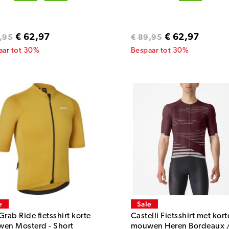
€ 62,97
€ 62,97
,95
€ 89,95
aar tot 30%
Bespaar tot 30%
e
Sale
rab Ride fietsshirt korte
Castelli Fietsshirt met kort
en Mosterd - Short
mouwen Heren Bordeaux 