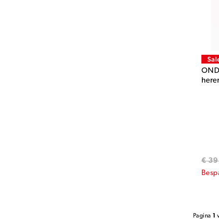
Sal
ONDA
here
€ 39
Besp
Pagina
1