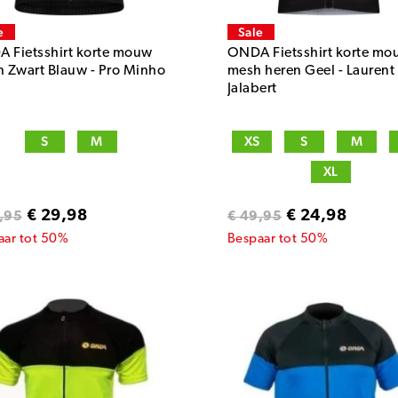
e
Sale
 Fietsshirt korte mouw
ONDA Fietsshirt korte mo
n Zwart Blauw - Pro Minho
mesh heren Geel - Laurent
Jalabert
S
M
XS
S
M
XL
€ 29,98
€ 24,98
,95
€ 49,95
aar tot 50%
Bespaar tot 50%