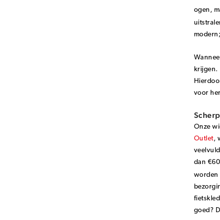
ogen, ma
uitstral
modern; 
Wanneer 
krijgen.
Hierdoor
voor her
Scherpe
Onze wie
Outlet
, 
veelvuld
dan €60,
worden 
bezorgin
fietskle
goed? Da