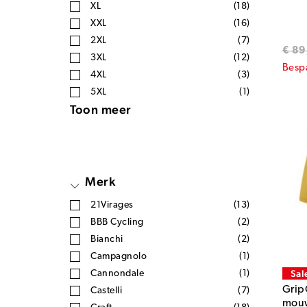
XL
(18)
XXL
(16)
2XL
(7)
€ 89
3XL
(12)
Besp
4XL
(3)
5XL
(1)
Toon meer
Merk
21Virages
(13)
BBB Cycling
(2)
Bianchi
(2)
Campagnolo
(1)
Sal
Cannondale
(1)
GripG
Castelli
(7)
mouw