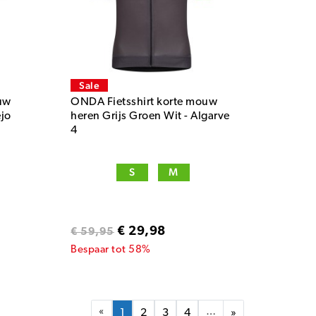
Sale
uw
ONDA Fietsshirt korte mouw
ejo
heren Grijs Groen Wit - Algarve
4
S
M
€ 29,98
€ 59,95
Bespaar tot 58%
«
…
1
2
3
4
»