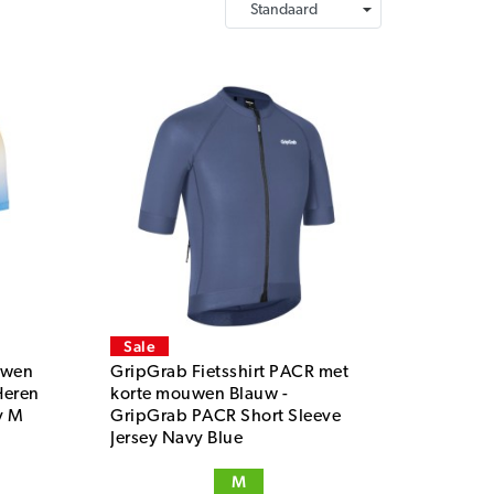
Sale
ouwen
GripGrab Fietsshirt PACR met
Heren
korte mouwen Blauw -
y M
GripGrab PACR Short Sleeve
Jersey Navy Blue
M