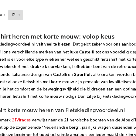
ve:
shirt heren met korte mouw: volop keus
skledingvoordeel.nl valt veel te kiezen. Dat geldt zeker voor ons aanbo
Castelli
bij ons verschillende merken van het luxe
tot ons voordelig ge
elf is er voor elke type wielrenner wel een geschikt fietsshirt met ko
ielershirt met strakke kleurvlakken, liefhebber bent van de retro-
loo
Sportful
nde Italiaanse design van Castelli en
; alle smaken worden b
iest: al onze fietsshirts met korte mouw zijn gemaakt van kwaliteitsm
 je het comfort en de bewegingsvrijheid die bijdragen aan een optimaal
heren fietsshirt met korte mouw nodig? Dan zit je bij Fietskledingvoord
hirt korte mouw heren van Fietskledingvoordeel.nl
ismerk
21Virages
verwijst naar de 21 heroïsche bochten van de Alpe d'H
et op de zogenoemde ‘Nederlandse berg’, jaarlijks wagen duizenden w
tieuze beginner tot goed getrainde amateur: eenieder maakt de klim v