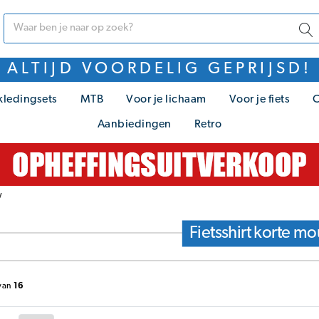
ALTIJD VOORDELIG GEPRIJSD!
kledingsets
MTB
Voor je lichaam
Voor je fiets
C
Aanbiedingen
Retro
w
Fietsshirt korte m
van
16