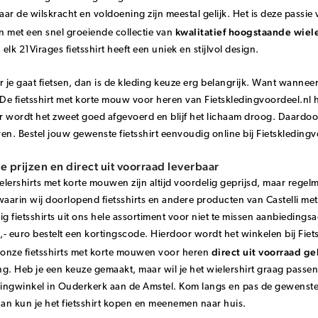
ar de wilskracht en voldoening zijn meestal gelijk. Het is deze passie 
kwalitatief hoogstaande wiele
en met een snel groeiende collectie van
elk 21Virages fietsshirt heeft een uniek en stijlvol design.
je gaat fietsen, dan is de kleding keuze erg belangrijk. Want wanneer ee
 De fietsshirt met korte mouw voor heren van Fietskledingvoordeel.n
 wordt het zweet goed afgevoerd en blijf het lichaam droog. Daardoor 
en. Bestel jouw gewenste fietsshirt eenvoudig online bij Fietskledingv
 prijzen en direct uit voorraad leverbaar
lershirts met korte mouwen zijn altijd voordelig geprijsd, maar regel
waarin wij doorlopend fietsshirts en andere producten van Castelli met
ig fietsshirts uit ons hele assortiment voor niet te missen aanbieding
- euro bestelt een kortingscode. Hierdoor wordt het winkelen bij Fie
direct uit voorraad g
onze fietsshirts met korte mouwen voor heren
g. Heb je een keuze gemaakt, maar wil je het wielershirt graag passen
dingwinkel in Ouderkerk aan de Amstel. Kom langs en pas de gewenste 
n kun je het fietsshirt kopen en meenemen naar huis.