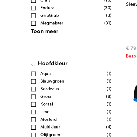
Craft
(18)
Slee
Endura
(30)
GripGrab
(3)
Megmeister
(31)
Toon meer
€ 79
Besp
Hoofdkleur
Aqua
(1)
Blauwgroen
(1)
Bordeaux
(1)
Groen
(8)
Koraal
(1)
Lime
(1)
Mosterd
(1)
Multikleur
(4)
Olijfgroen
(1)