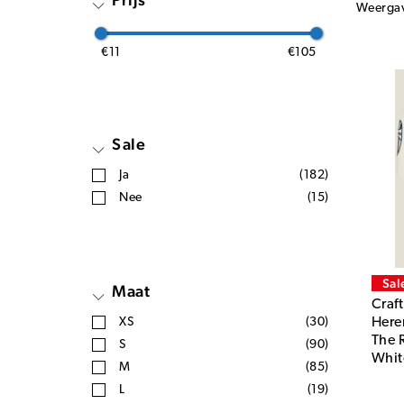
Weerga
€11
€105
Sale
Ja
(182)
Nee
(15)
Sal
Maat
Craf
XS
(30)
Here
The 
S
(90)
Whit
M
(85)
L
(19)