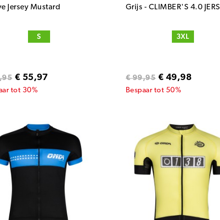
ve Jersey Mustard
Grijs - CLIMBER'S 4.0 JER
S
3XL
€ 55,97
€ 49,98
,95
€ 99,95
aar tot 30%
Bespaar tot 50%