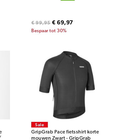
€ 69,97
€ 99,95
Bespaar tot 30%
Sale
e
GripGrab Pace fietsshirt korte
/
mouwen Zwart - GripGrab