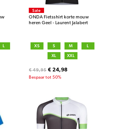
Sale
uw
ONDA Fietsshirt korte mouw
heren Geel - Laurent Jalabert
L
XS
S
M
L
XL
XXL
€ 24,98
€ 49,95
Bespaar tot 50%