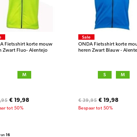
e
Sale
 Fietsshirt korte mouw
ONDA Fietsshirt korte mo
n Zwart Fluo- Alentejo
heren Zwart Blauw - Alent
M
S
M
€ 19,98
€ 19,98
,95
€ 39,95
aar tot 50%
Bespaar tot 50%
van
16