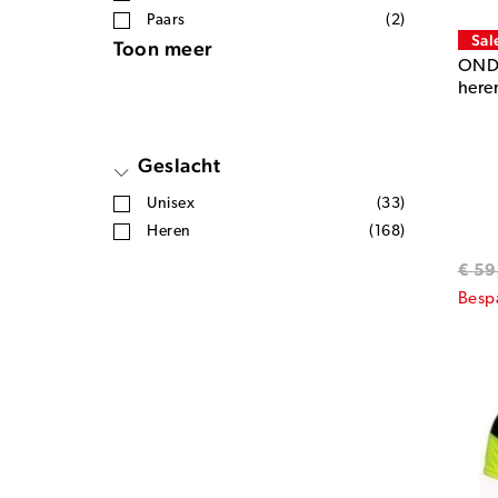
Paars
(2)
Sal
Toon meer
ONDA
here
Geslacht
Unisex
(33)
Heren
(168)
€ 59
Besp