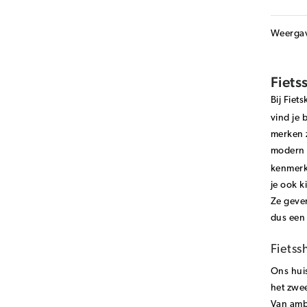
Weerga
Fiets
Bij Fiet
vind je 
merken z
modern w
kenmerke
je ook k
Ze geven
dus een 
Fietss
Ons hu
het zwe
Van ambi