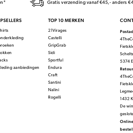
en*
Gratis verzending vanaf €45,- anders €
PSELLERS
TOP 10 MERKEN
CONT
hirts
21Virages
Posta
onderkleding
Castelli
4TheCo
broeken
GripGrab
Fietsk
sokken
Sidi
Schelt
acks
Sportful
5374 E
kleding aanbiedingen
Endura
Retour
Craft
4TheCo
Santini
Fietsk
Nalini
Legmee
Rogelli
1432 
De wink
geslot
Online
bestel