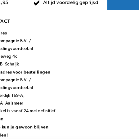
Altijd voordelig geprijsd
4,95
ACT
dres
mpagnie B.V. /
ledingvoordeel.nl
seweg 4c
B Schaijk
adres voor bestellingen
mpagnie B.V. /
ledingvoordeel.nl
rdijk 169-A,
KA Aalsmeer
el is vanaf 24 mei definitief
en;
 kun je gewoon blijven
len!