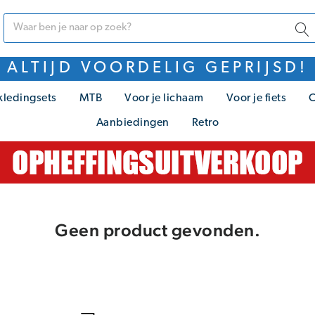
ALTIJD VOORDELIG GEPRIJSD!
kledingsets
MTB
Voor je lichaam
Voor je fiets
C
Aanbiedingen
Retro
Geen product gevonden.