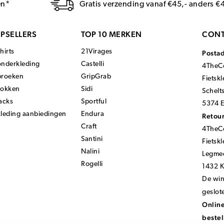
en*
Gratis verzending vanaf €45,- anders €
PSELLERS
TOP 10 MERKEN
CONT
hirts
21Virages
Posta
onderkleding
Castelli
4TheCo
broeken
GripGrab
Fietsk
sokken
Sidi
Schelt
acks
Sportful
5374 E
kleding aanbiedingen
Endura
Retour
Craft
4TheCo
Santini
Fietsk
Nalini
Legmee
Rogelli
1432 
De wink
geslot
Online
bestel