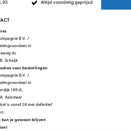
Altijd voordelig geprijsd
4,95
ACT
dres
mpagnie B.V. /
ledingvoordeel.nl
seweg 4c
B Schaijk
adres voor bestellingen
mpagnie B.V. /
ledingvoordeel.nl
rdijk 169-A,
KA Aalsmeer
el is vanaf 24 mei definitief
en;
 kun je gewoon blijven
len!