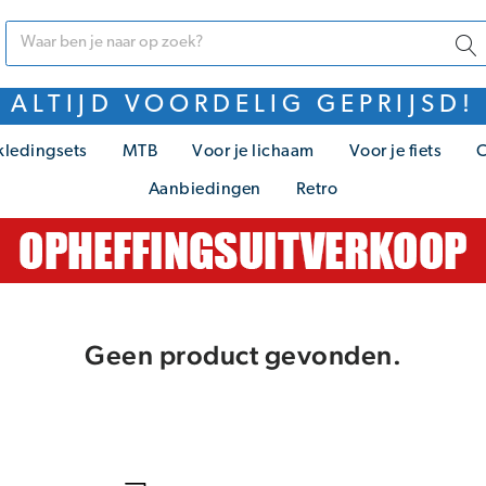
ALTIJD VOORDELIG GEPRIJSD!
kledingsets
MTB
Voor je lichaam
Voor je fiets
C
Aanbiedingen
Retro
Geen product gevonden.