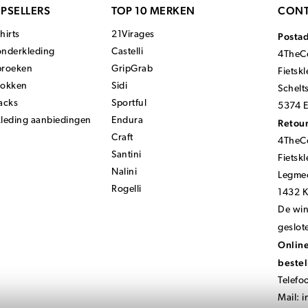
PSELLERS
TOP 10 MERKEN
CONT
hirts
21Virages
Posta
onderkleding
Castelli
4TheCo
broeken
GripGrab
Fietsk
sokken
Sidi
Schelt
acks
Sportful
5374 E
kleding aanbiedingen
Endura
Retour
Craft
4TheCo
Santini
Fietsk
Nalini
Legmee
Rogelli
1432 
De wink
geslot
Online
bestel
Telefo
Mail:
i