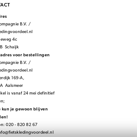
ACT
dres
mpagnie B.V. /
ledingvoordeel.nl
seweg 4c
B Schaijk
adres voor bestellingen
mpagnie B.V. /
ledingvoordeel.nl
rdijk 169-A,
KA Aalsmeer
el is vanaf 24 mei definitief
en;
 kun je gewoon blijven
len!
on: 020 - 820 82 67
nfo@fietskledingvoordeel.nl