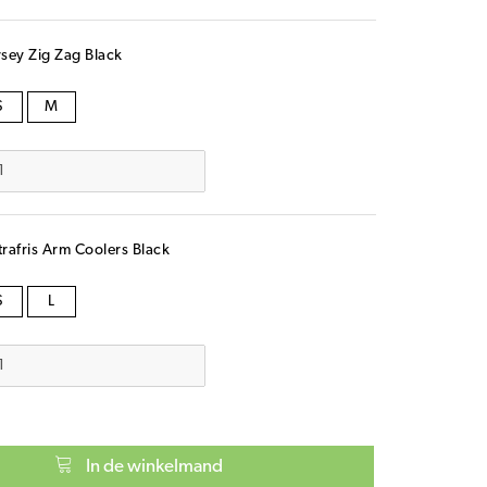
sey Zig Zag Black
S
M
rafris Arm Coolers Black
S
L
In de winkelmand