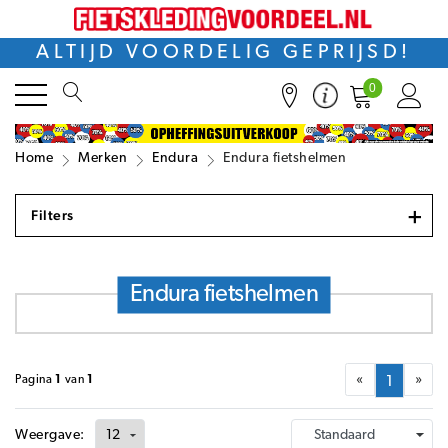
ALTIJD VOORDELIG GEPRIJSD!
0
Home
Merken
Endura
Endura fietshelmen
+
Filters
Endura fietshelmen
«
»
Pagina
1
van
1
1
Weergave: