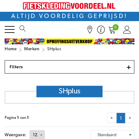
ALTIJD VOORDELIG GEPRIJSD!
0
Home
Merken
SHplus
+
Filters
SHplus
«
»
Pagina
1
van
1
1
Weergave: