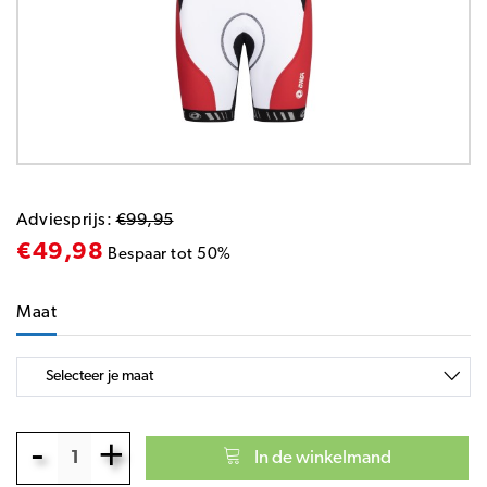
Adviesprijs:
€99,95
€49,98
Bespaar tot 50%
Maat
-
+
In de winkelmand