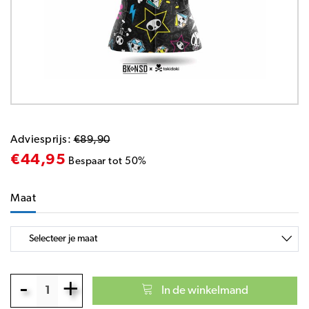
Adviesprijs:
€89,90
€44,95
Bespaar tot 50%
Maat
-
+
In de winkelmand