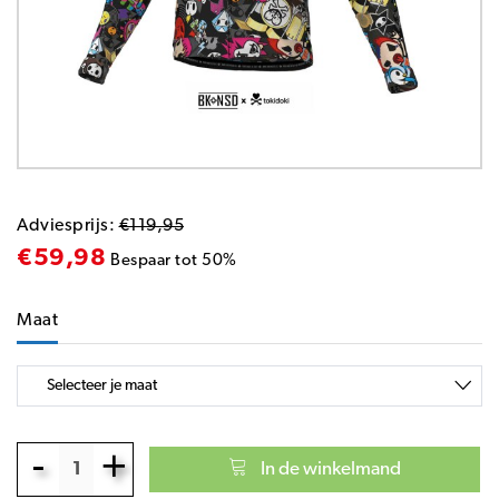
Adviesprijs:
€119,95
€59,98
Bespaar tot 50%
Maat
-
+
In de winkelmand