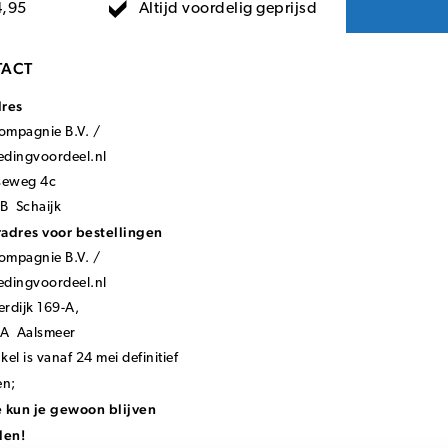
Altijd voordelig geprijsd
4,95
ACT
dres
mpagnie B.V. /
ledingvoordeel.nl
seweg 4c
B Schaijk
adres voor bestellingen
mpagnie B.V. /
ledingvoordeel.nl
rdijk 169-A,
KA Aalsmeer
el is vanaf 24 mei definitief
en;
 kun je gewoon blijven
len!