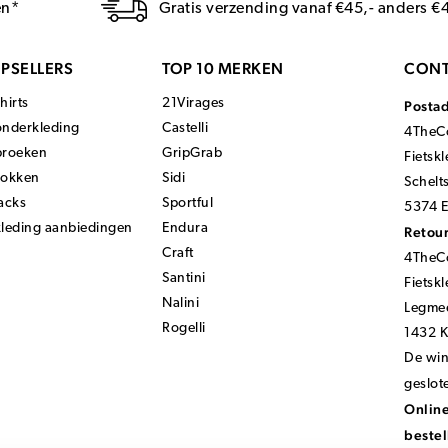
en*
Gratis verzending vanaf €45,- anders €
PSELLERS
TOP 10 MERKEN
CONT
hirts
21Virages
Posta
onderkleding
Castelli
4TheCo
broeken
GripGrab
Fietsk
sokken
Sidi
Schelt
acks
Sportful
5374 E
kleding aanbiedingen
Endura
Retour
Craft
4TheCo
Santini
Fietsk
Nalini
Legmee
Rogelli
1432 
De wink
geslot
Online
bestel