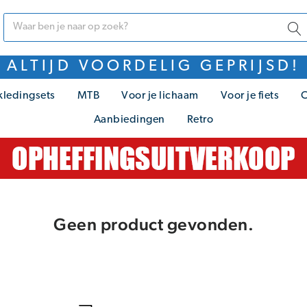
ALTIJD VOORDELIG GEPRIJSD!
kledingsets
MTB
Voor je lichaam
Voor je fiets
C
Aanbiedingen
Retro
Geen product gevonden.