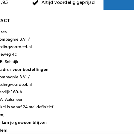
Altijd voordelig geprijsd
4,95
ACT
dres
mpagnie B.V. /
ledingvoordeel.nl
seweg 4c
B Schaijk
adres voor bestellingen
mpagnie B.V. /
ledingvoordeel.nl
rdijk 169-A,
KA Aalsmeer
el is vanaf 24 mei definitief
en;
 kun je gewoon blijven
len!