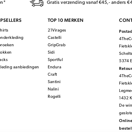
en*
Gratis verzending vanaf €45,- anders €
PSELLERS
TOP 10 MERKEN
CONT
hirts
21Virages
Posta
onderkleding
Castelli
4TheCo
broeken
GripGrab
Fietsk
sokken
Sidi
Schelt
acks
Sportful
5374 E
kleding aanbiedingen
Endura
Retour
Craft
4TheCo
Santini
Fietsk
Nalini
Legmee
Rogelli
1432 
De wink
geslot
Online
bestel