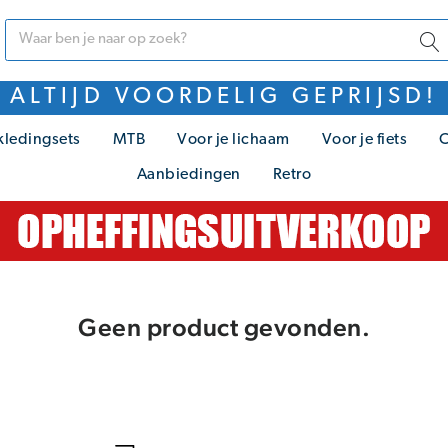
ALTIJD VOORDELIG GEPRIJSD!
kledingsets
MTB
Voor je lichaam
Voor je fiets
C
Aanbiedingen
Retro
Geen product gevonden.