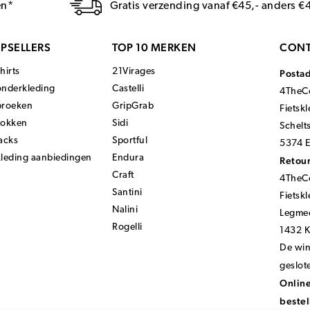
en*
Gratis verzending vanaf €45,- anders €
PSELLERS
TOP 10 MERKEN
CONT
hirts
21Virages
Posta
onderkleding
Castelli
4TheCo
broeken
GripGrab
Fietsk
sokken
Sidi
Schelt
acks
Sportful
5374 E
kleding aanbiedingen
Endura
Retour
Craft
4TheCo
Santini
Fietsk
Nalini
Legmee
Rogelli
1432 
De wink
geslot
Online
bestel