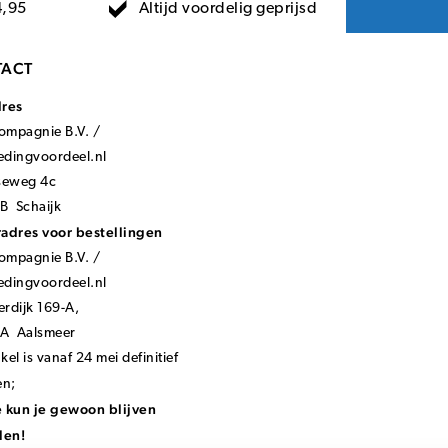
Altijd voordelig geprijsd
4,95
ACT
dres
mpagnie B.V. /
ledingvoordeel.nl
seweg 4c
B Schaijk
adres voor bestellingen
mpagnie B.V. /
ledingvoordeel.nl
rdijk 169-A,
KA Aalsmeer
el is vanaf 24 mei definitief
en;
 kun je gewoon blijven
len!