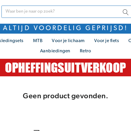
ALTIJD VOORDELIG GEPRIJSD!
kledingsets
MTB
Voor je lichaam
Voor je fiets
C
Aanbiedingen
Retro
Geen product gevonden.