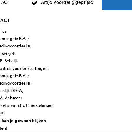
Altijd voordelig geprijsd
4,95
ACT
dres
mpagnie B.V. /
ledingvoordeel.nl
seweg 4c
B Schaijk
adres voor bestellingen
mpagnie B.V. /
ledingvoordeel.nl
rdijk 169-A,
KA Aalsmeer
el is vanaf 24 mei definitief
en;
 kun je gewoon blijven
len!