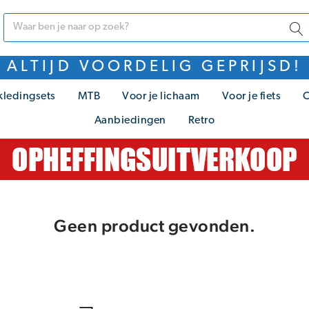
ALTIJD VOORDELIG GEPRIJSD!
kledingsets
MTB
Voor je lichaam
Voor je fiets
C
Aanbiedingen
Retro
Geen product gevonden.