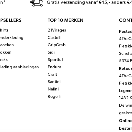
en*
Gratis verzending vanaf €45,- anders €
PSELLERS
TOP 10 MERKEN
CONT
hirts
21Virages
Posta
onderkleding
Castelli
4TheCo
broeken
GripGrab
Fietsk
sokken
Sidi
Schelt
acks
Sportful
5374 E
kleding aanbiedingen
Endura
Retour
Craft
4TheCo
Santini
Fietsk
Nalini
Legmee
Rogelli
1432 
De wink
geslot
Online
bestel