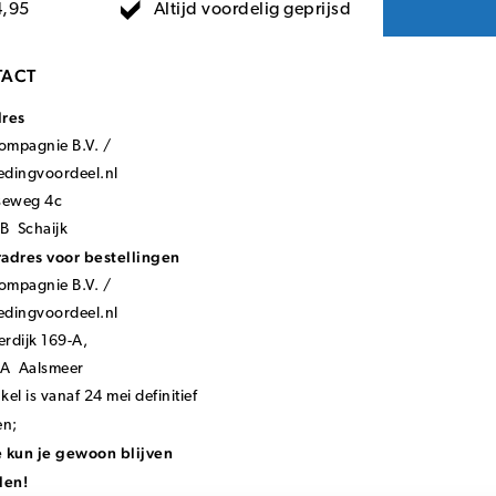
Altijd voordelig geprijsd
4,95
ACT
dres
mpagnie B.V. /
ledingvoordeel.nl
seweg 4c
B Schaijk
adres voor bestellingen
mpagnie B.V. /
ledingvoordeel.nl
rdijk 169-A,
KA Aalsmeer
el is vanaf 24 mei definitief
en;
 kun je gewoon blijven
len!