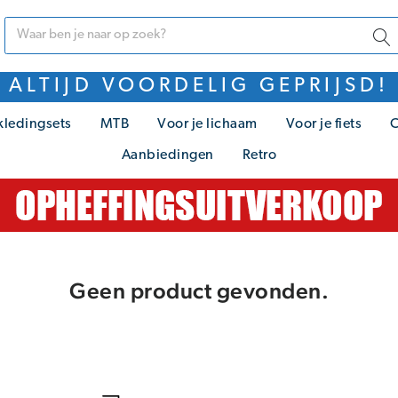
ALTIJD VOORDELIG GEPRIJSD!
kledingsets
MTB
Voor je lichaam
Voor je fiets
C
Aanbiedingen
Retro
Geen product gevonden.