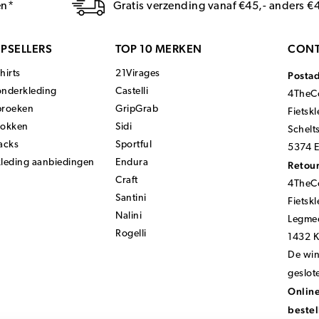
en*
Gratis verzending vanaf €45,- anders €
PSELLERS
TOP 10 MERKEN
CONT
hirts
21Virages
Posta
onderkleding
Castelli
4TheCo
broeken
GripGrab
Fietsk
sokken
Sidi
Schelt
acks
Sportful
5374 E
kleding aanbiedingen
Endura
Retour
Craft
4TheCo
Santini
Fietsk
Nalini
Legmee
Rogelli
1432 
De wink
geslot
Online
bestel